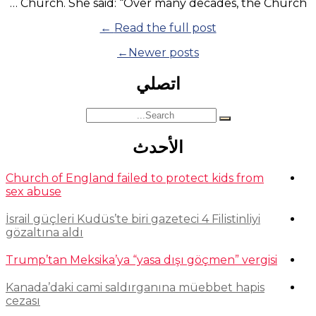
Church. She said: “Over many decades, the Church …
“Church
Read the full post ←
of
Posts
Newer posts←
England
failed
navigation
اتصلي
to
protect
kids
Search
from
for:
sex
الأحدث
abuse”
Church of England failed to protect kids from
sex abuse
İsrail güçleri Kudüs’te biri gazeteci 4 Filistinliyi
gözaltına aldı
Trump’tan Meksika’ya “yasa dışı göçmen” vergisi
Kanada’daki cami saldırganına müebbet hapis
cezası