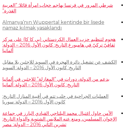
شرطي المرور في فرنسا يهاجم حجاب امرأة قائلا: “العربية
القذرة”
Almanya’nın Wuppertal kentinde bir lisede
namaz kılmak yasaklandı
هجوم لتنظيم حزب العمال الكردستاني (بي كا كا) على مركز
ثقافيّ تركيّ في هامبورغ التاريخ: كانون الأول 2016 – الدولة:
ألمانيا
الكشف عن تشغيل دائرة الهجرة في السويد للاجئين بلا مقابل
التاريخ: كانون الأول 2016 – الدولة: السويد
بدعم من الدولة، دورات في “المغازلة” للاجئين في ألمانيا
التاريخ: كانون الأول 2016 – الدولة: ألمانيا
العمليات الجراحية في حلب تتم في أقبية المنازل التاريخ:
كانون الأول 2016 – الدولة: سوريا
الأمن حاول اغتيال محمد البلتاجي القيادي البارز في جماعة
الإخوان المسلمين، ومنع عنه الملابس الشتوية والدواء التاريخ:
تشرين الثاني 2016 – الدولة: مصر