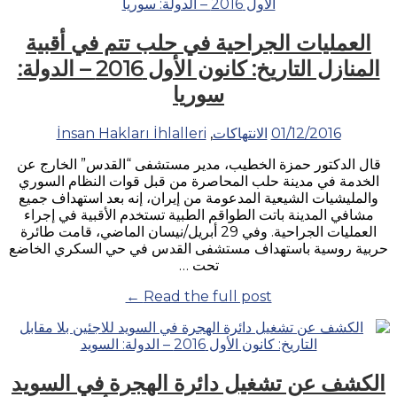
العمليات الجراحية في حلب تتم في أقبية
المنازل التاريخ: كانون الأول 2016 – الدولة:
سوريا
01/12/2016
الانتهاكات
,
İnsan Hakları İhlalleri
قال الدكتور حمزة الخطيب، مدير مستشفى “القدس” الخارج عن
الخدمة في مدينة حلب المحاصرة من قبل قوات النظام السوري
والمليشيات الشيعية المدعومة من إيران، إنه بعد استهداف جميع
مشافي المدينة باتت الطواقم الطبية تستخدم الأقبية في إجراء
العمليات الجراحية. وفي 29 أبريل/نيسان الماضي، قامت طائرة
حربية روسية باستهداف مستشفى القدس في حي السكري الخاضع
تحت …
“العمليات
Read the full post ←
الجراحية
في
حلب
تتم
الكشف عن تشغيل دائرة الهجرة في السويد
في
أقبية