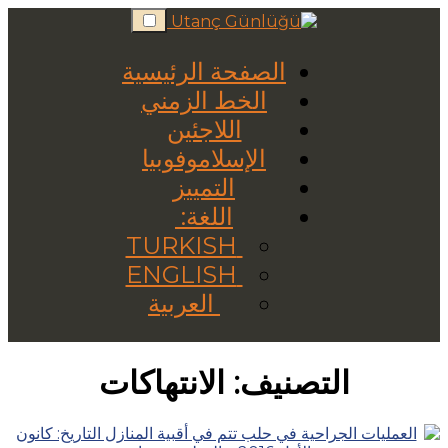
Skip
to
content
الصفحة الرئيسية
الخط الزمني
اللاجئين
الإسلاموفوبيا
التمييز
اللغة:
TURKISH
ENGLISH
العربية
التصنيف:
الانتهاكات