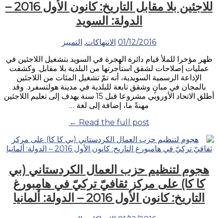
للاجئين بلا مقابل التاريخ: كانون الأول 2016 –
المنازل
الدولة: السويد
التاريخ:
كانون
الأول
01/12/2016
الانتهاكات
,
التمييز
2016
–
ظهر مؤخرا للملأ قيام دائرة الهجرة في السويد بتشغيل اللاجئين في
الدولة:
عمليات إصلاحات لشقق استأجرتها من البلدية بلا مقابل. وكشفت
سوريا”
الإذاعة الرسمية السويدية، أنه تمّ تشغيل المئات من اللاجئين
بالمجان في مبانٍ وشقق تابعة للبلدية في مدينة هولتسفرد. وقد
أطلق الاتحاد الأوروبي مشروعا قبل 15 سنة يهدف إلى تعليم اللاجئين
مهنةً ما، إضافة إلى لغة …
“الكشف
Read the full post ←
عن
تشغيل
دائرة
الهجرة
هجوم لتنظيم حزب العمال الكردستاني (بي
في
السويد
كا كا) على مركز ثقافيّ تركيّ في هامبورغ
للاجئين
التاريخ: كانون الأول 2016 – الدولة: ألمانيا
بلا
مقابل
التاريخ: