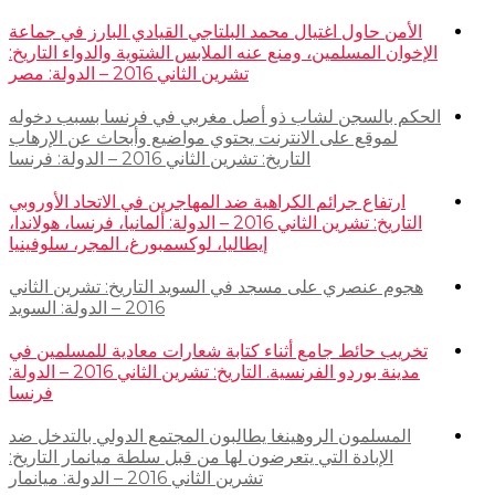
الأمن حاول اغتيال محمد البلتاجي القيادي البارز في جماعة
الإخوان المسلمين، ومنع عنه الملابس الشتوية والدواء التاريخ:
تشرين الثاني 2016 – الدولة: مصر
الحكم بالسجن لشاب ذو أصل مغربي في فرنسا بسبب دخوله
لموقع على الانترنت يحتوي مواضيع وأبحاث عن الإرهاب
التاريخ: تشرين الثاني 2016 – الدولة: فرنسا
ارتفاع جرائم الكراهية ضد المهاجرين في الاتحاد الأوروبي
التاريخ: تشرين الثاني 2016 – الدولة: ألمانيا، فرنسا، هولاندا،
إيطاليا، لوكسمبورغ، المجر، سلوفينيا
هجوم عنصري على مسجد في السويد التاريخ: تشرين الثاني
2016 – الدولة: السويد
تخريب حائط جامع أثناء كتابة شعارات معادية للمسلمين في
مدينة بوردو الفرنسية. التاريخ: تشرين الثاني 2016 – الدولة:
فرنسا
المسلمون الروهينغا يطالبون المجتمع الدولي بالتدخل ضد
الإبادة التي يتعرضون لها من قبل سلطة ميانمار التاريخ:
تشرين الثاني 2016 – الدولة: ميانمار