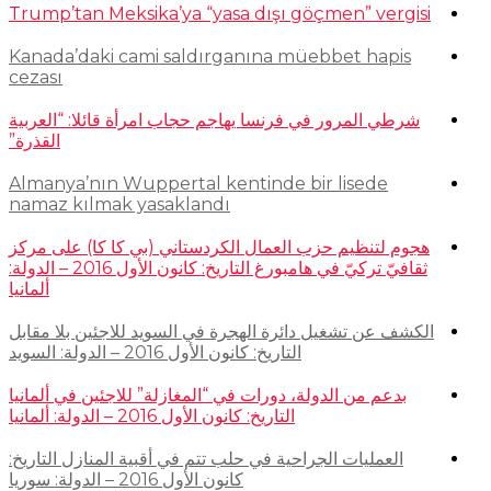
Trump’tan Meksika’ya “yasa dışı göçmen” vergisi
Kanada’daki cami saldırganına müebbet hapis
cezası
شرطي المرور في فرنسا يهاجم حجاب امرأة قائلا: “العربية
القذرة”
Almanya’nın Wuppertal kentinde bir lisede
namaz kılmak yasaklandı
هجوم لتنظيم حزب العمال الكردستاني (بي كا كا) على مركز
ثقافيّ تركيّ في هامبورغ التاريخ: كانون الأول 2016 – الدولة:
ألمانيا
الكشف عن تشغيل دائرة الهجرة في السويد للاجئين بلا مقابل
التاريخ: كانون الأول 2016 – الدولة: السويد
بدعم من الدولة، دورات في “المغازلة” للاجئين في ألمانيا
التاريخ: كانون الأول 2016 – الدولة: ألمانيا
العمليات الجراحية في حلب تتم في أقبية المنازل التاريخ:
كانون الأول 2016 – الدولة: سوريا