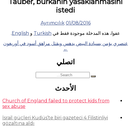
Tauber, burkanın yasaklanmasını
istedi
Ayrımcılık
01/08/2016
عفوا، هذه المدخلة موجودة فقط في
Turkish
و
English
.
Posts
عنصري يؤمن بسيادة البيض يدهس ويقتل مراهق أسود في أوريغون
←
navigation
اتصلي
Search
for:
الأحدث
Church of England failed to protect kids from
sex abuse
İsrail güçleri Kudüs’te biri gazeteci 4 Filistinliyi
gözaltına aldı