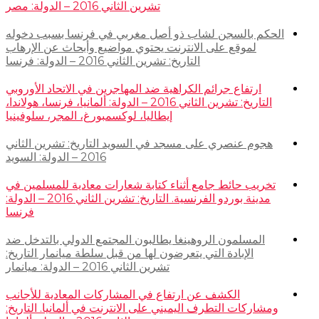
تشرين الثاني 2016 – الدولة: مصر
الحكم بالسجن لشاب ذو أصل مغربي في فرنسا بسبب دخوله
لموقع على الانترنت يحتوي مواضيع وأبحاث عن الإرهاب
التاريخ: تشرين الثاني 2016 – الدولة: فرنسا
ارتفاع جرائم الكراهية ضد المهاجرين في الاتحاد الأوروبي
التاريخ: تشرين الثاني 2016 – الدولة: ألمانيا، فرنسا، هولاندا،
إيطاليا، لوكسمبورغ، المجر، سلوفينيا
هجوم عنصري على مسجد في السويد التاريخ: تشرين الثاني
2016 – الدولة: السويد
تخريب حائط جامع أثناء كتابة شعارات معادية للمسلمين في
مدينة بوردو الفرنسية. التاريخ: تشرين الثاني 2016 – الدولة:
فرنسا
المسلمون الروهينغا يطالبون المجتمع الدولي بالتدخل ضد
الإبادة التي يتعرضون لها من قبل سلطة ميانمار التاريخ:
تشرين الثاني 2016 – الدولة: ميانمار
الكشف عن ارتفاع في المشاركات المعادية للأجانب
ومشاركات التطرف اليميني على الانترنت في ألمانيا. التاريخ: