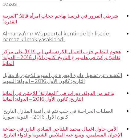
cezası
شرطي المرور في فرنسا يهاجم حجاب امرأة قائلا: “العربية
القذرة”
Almanya’nın Wuppertal kentinde bir lisede
namaz kılmak yasaklandı
هجوم لتنظيم حزب العمال الكردستاني (بي كا كا) على مركز
ثقافيّ تركيّ في هامبورغ التاريخ: كانون الأول 2016 – الدولة:
ألمانيا
الكشف عن تشغيل دائرة الهجرة في السويد للاجئين بلا مقابل
التاريخ: كانون الأول 2016 – الدولة: السويد
بدعم من الدولة، دورات في “المغازلة” للاجئين في ألمانيا
التاريخ: كانون الأول 2016 – الدولة: ألمانيا
العمليات الجراحية في حلب تتم في أقبية المنازل التاريخ:
كانون الأول 2016 – الدولة: سوريا
الأمن حاول اغتيال محمد البلتاجي القيادي البارز في جماعة
الإخوان المسلمين، ومنع عنه الملابس الشتوية والدواء التاريخ: