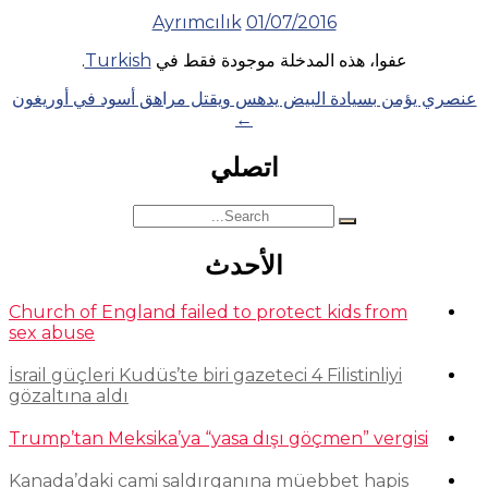
Ayrımcılık
01/07/2016
عفوا، هذه المدخلة موجودة فقط في
Turkish
.
Posts
عنصري يؤمن بسيادة البيض يدهس ويقتل مراهق أسود في أوريغون
←
navigation
اتصلي
Search
for:
الأحدث
Church of England failed to protect kids from
sex abuse
İsrail güçleri Kudüs’te biri gazeteci 4 Filistinliyi
gözaltına aldı
Trump’tan Meksika’ya “yasa dışı göçmen” vergisi
Kanada’daki cami saldırganına müebbet hapis