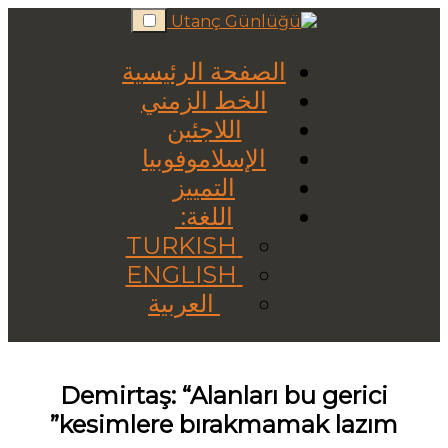
Skip
to
content
الصفحة الرئيسية
الخط الزمني
اللاجئين
الإسلاموفوبيا
التمييز
اللغة:
TURKISH
ENGLISH
العربية
Demirtaş: “Alanları bu gerici
kesimlere bırakmamak lazım”