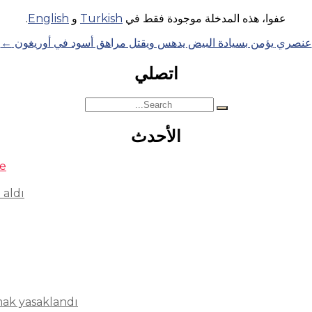
عفوا، هذه المدخلة موجودة فقط في
Turkish
و
English
.
عنصري يؤمن بسيادة البيض يدهس ويقتل مراهق أسود في أوريغون
←
اتصلي
Search
for:
الأحدث
se
 aldı
mak yasaklandı