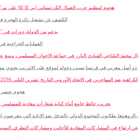
هجوم لتنظيم حزب العمال الكردستاني (بي كا كا) على مركز ثقافيّ تركيّ 
الكشف عن تشغيل دائرة الهجرة في السويد للاج
بدعم من الدولة، دورات في “المغازلة” لل
العمليات الجراحية في حلب تتم
 محمد البلتاجي القيادي البارز في جماعة الإخوان المسلمين، ومنع عنه الملابس الش
صل مغربي في فرنسا بسبب دخوله لموقع على الانترنت يحتوي مواضيع وأبحاث عن ال
مهاجرين في الاتحاد الأوروبي التاريخ: تشرين الثاني 2016 – الدولة: ألمانيا، فرنسا، هولاندا، إيطاليا، لوكسمبورغ، المجر، سلوفينيا
هجوم عنصري على م
تخريب حائط جامع أثناء كتابة شعارات معادية للمسلمين في مدينة بوردو
روهينغا يطالبون المجتمع الدولي بالتدخل ضد الإبادة التي يتعرضون لها من قبل سلطة 
رتفاع في المشاركات المعادية للأجانب ومشاركات التطرف اليميني على الانترنت في أ