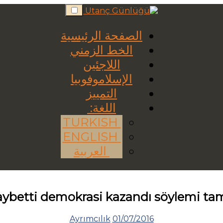
Skip
to
content
الصفحة الرئيسية
الخط الزمني
اللاجئين
الإسلاموفوبيا
التمييز
اللغة:
TURKISH
ENGLISH
العربية
aybetti demokrasi kazandı söylemi ta
Ayrımcılık
01/07/2016