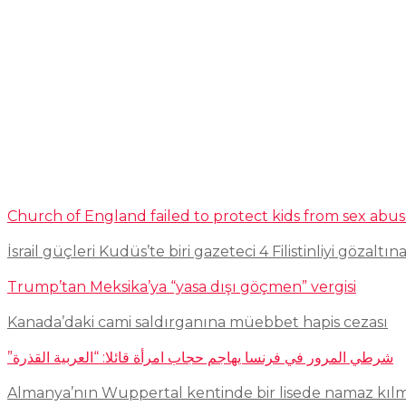
Church of England failed to protect kids from sex abu
İsrail güçleri Kudüs’te biri gazeteci 4 Filistinliyi gözaltına
Trump’tan Meksika’ya “yasa dışı göçmen” vergisi
Kanada’daki cami saldırganına müebbet hapis cezası
شرطي المرور في فرنسا يهاجم حجاب امرأة قائلا: “العربية القذرة”
Almanya’nın Wuppertal kentinde bir lisede namaz kıl