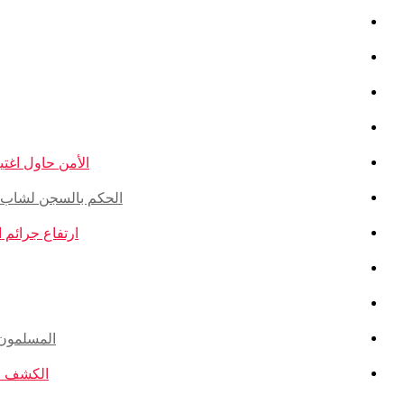
الأمن حاول اغتيال
الحكم بالسجن لشاب ذو أ
ارتفاع جرائم الكراهية ضد ال
المسلمون ال
الكشف عن ا