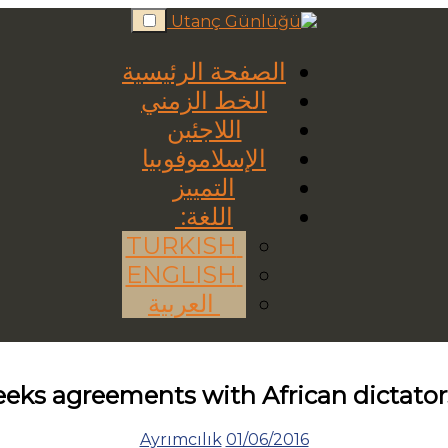
Skip
to
content
الصفحة الرئيسية
الخط الزمني
اللاجئين
الإسلاموفوبيا
التمييز
اللغة:
TURKISH
ENGLISH
العربية
eks agreements with African dictators
Ayrımcılık
01/06/2016