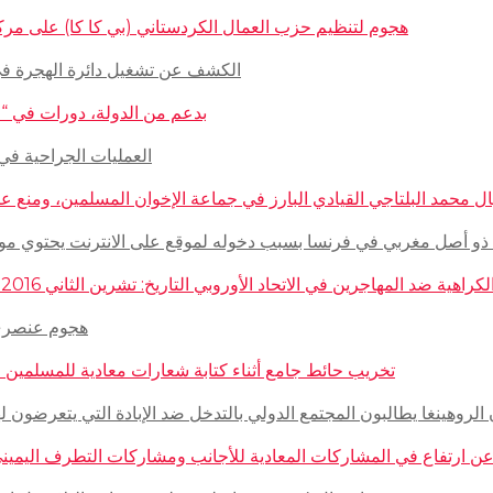
هجوم لتنظيم حزب العمال الكردستاني (بي كا كا) على مركز ثقافيّ تركيّ 
الكشف عن تشغيل دائرة الهجرة في السويد للاج
بدعم من الدولة، دورات في “المغازلة” لل
العمليات الجراحية في حلب تتم
 محمد البلتاجي القيادي البارز في جماعة الإخوان المسلمين، ومنع عنه الملابس الش
صل مغربي في فرنسا بسبب دخوله لموقع على الانترنت يحتوي مواضيع وأبحاث عن ال
مهاجرين في الاتحاد الأوروبي التاريخ: تشرين الثاني 2016 – الدولة: ألمانيا، فرنسا، هولاندا، إيطاليا، لوكسمبورغ، المجر، سلوفينيا
هجوم عنصري على م
تخريب حائط جامع أثناء كتابة شعارات معادية للمسلمين في مدينة بوردو
روهينغا يطالبون المجتمع الدولي بالتدخل ضد الإبادة التي يتعرضون لها من قبل سلطة 
رتفاع في المشاركات المعادية للأجانب ومشاركات التطرف اليميني على الانترنت في أ