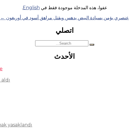
عفوا، هذه المدخلة موجودة فقط في
English
.
عنصري يؤمن بسيادة البيض يدهس ويقتل مراهق أسود في أوريغون
←
اتصلي
Search
for:
الأحدث
se
 aldı
mak yasaklandı