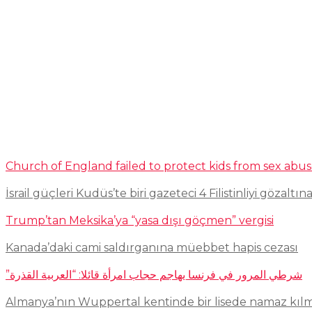
Church of England failed to protect kids from sex abu
İsrail güçleri Kudüs’te biri gazeteci 4 Filistinliyi gözaltına
Trump’tan Meksika’ya “yasa dışı göçmen” vergisi
Kanada’daki cami saldırganına müebbet hapis cezası
شرطي المرور في فرنسا يهاجم حجاب امرأة قائلا: “العربية القذرة”
Almanya’nın Wuppertal kentinde bir lisede namaz kıl