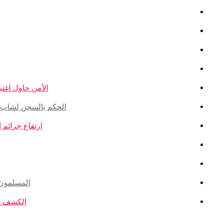
الأمن حاول اغتيال
الحكم بالسجن لشاب ذو أ
ارتفاع جرائم الكراهية ضد ال
المسلمون ال
الكشف عن ا