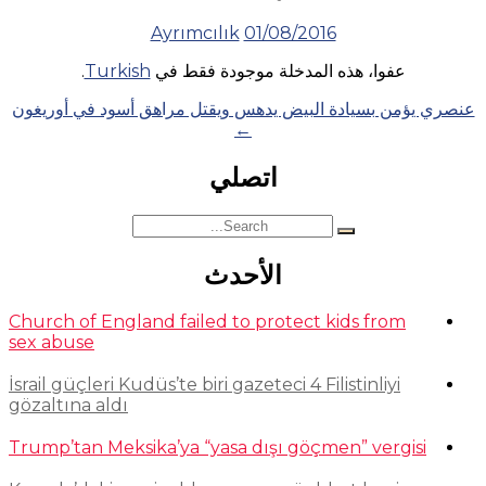
Ayrımcılık
01/08/2016
عفوا، هذه المدخلة موجودة فقط في
Turkish
.
Posts
عنصري يؤمن بسيادة البيض يدهس ويقتل مراهق أسود في أوريغون
←
navigation
اتصلي
Search
for:
الأحدث
Church of England failed to protect kids from
sex abuse
İsrail güçleri Kudüs’te biri gazeteci 4 Filistinliyi
gözaltına aldı
Trump’tan Meksika’ya “yasa dışı göçmen” vergisi