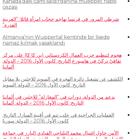
Kanada’daki cami saldırganına müebbet hapis
cezası
شرطي المرور في فرنسا يهاجم حجاب امرأة قائلا: “العربية
القذرة”
Almanya’nın Wuppertal kentinde bir lisede
namaz kılmak yasaklandı
هجوم لتنظيم حزب العمال الكردستاني (بي كا كا) على مركز
ثقافيّ تركيّ في هامبورغ التاريخ: كانون الأول 2016 – الدولة:
ألمانيا
الكشف عن تشغيل دائرة الهجرة في السويد للاجئين بلا مقابل
التاريخ: كانون الأول 2016 – الدولة: السويد
بدعم من الدولة، دورات في “المغازلة” للاجئين في ألمانيا
التاريخ: كانون الأول 2016 – الدولة: ألمانيا
العمليات الجراحية في حلب تتم في أقبية المنازل التاريخ:
كانون الأول 2016 – الدولة: سوريا
الأمن حاول اغتيال محمد البلتاجي القيادي البارز في جماعة
الإخوان المسلمين، ومنع عنه الملابس الشتوية والدواء التاريخ: