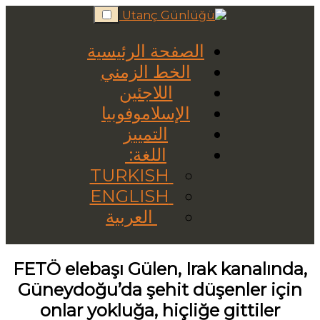
Skip
to
content
الصفحة الرئيسية
الخط الزمني
اللاجئين
الإسلاموفوبيا
التمييز
اللغة:
TURKISH
ENGLISH
العربية
FETÖ elebaşı Gülen, Irak kanalında,
Güneydoğu’da şehit düşenler için
onlar yokluğa, hiçliğe gittiler