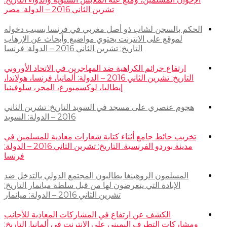
تشرين الثاني 2016 – الدولة: مصر
الحكم بالسجن لشاب ذو أصل مغربي في فرنسا بسبب دخوله
لموقع على الانترنت يحتوي مواضيع وأبحاث عن الإرهاب
التاريخ: تشرين الثاني 2016 – الدولة: فرنسا
ارتفاع جرائم الكراهية ضد المهاجرين في الاتحاد الأوروبي
التاريخ: تشرين الثاني 2016 – الدولة: ألمانيا، فرنسا، هولاندا،
إيطاليا، لوكسمبورغ، المجر، سلوفينيا
هجوم عنصري على مسجد في السويد التاريخ: تشرين الثاني
2016 – الدولة: السويد
تخريب حائط جامع أثناء كتابة شعارات معادية للمسلمين في
مدينة بوردو الفرنسية. التاريخ: تشرين الثاني 2016 – الدولة:
فرنسا
المسلمون الروهينغا يطالبون المجتمع الدولي بالتدخل ضد
الإبادة التي يتعرضون لها من قبل سلطة ميانمار التاريخ:
تشرين الثاني 2016 – الدولة: ميانمار
الكشف عن ارتفاع في المشاركات المعادية للأجانب
ومشاركات التطرف اليميني على الانترنت في ألمانيا. التاريخ: