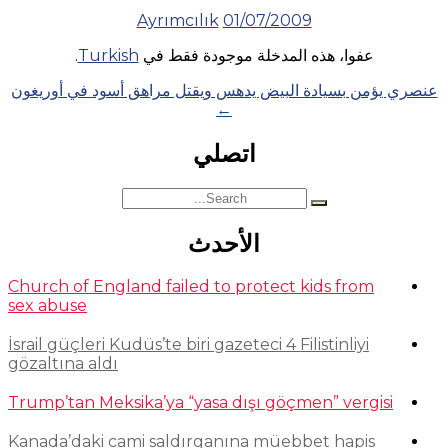
Ayrımcılık
01/07/2009
عفوا، هذه المدخلة موجودة فقط في
Turkish
.
Posts
عنصري يؤمن بسيادة البيض يدهس ويقتل مراهق أسود في أوريغون
←
navigation
اتصلي
Search
for:
الأحدث
Church of England failed to protect kids from
sex abuse
İsrail güçleri Kudüs’te biri gazeteci 4 Filistinliyi
gözaltına aldı
Trump’tan Meksika’ya “yasa dışı göçmen” vergisi
Kanada’daki cami saldırganına müebbet hapis