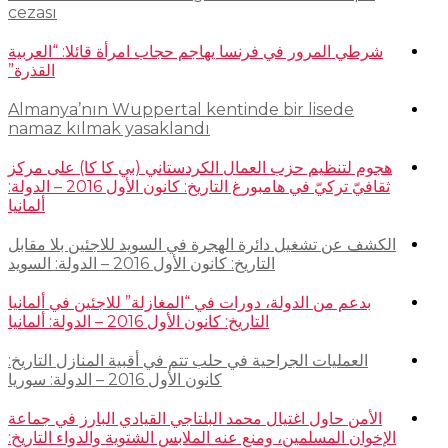
cezası
شرطي المرور في فرنسا يهاجم حجاب امرأة قائلا: “العربية
القذرة”
Almanya’nın Wuppertal kentinde bir lisede
namaz kılmak yasaklandı
هجوم لتنظيم حزب العمال الكردستاني (بي كا كا) على مركز
ثقافيّ تركيّ في هامبورغ التاريخ: كانون الأول 2016 – الدولة:
ألمانيا
الكشف عن تشغيل دائرة الهجرة في السويد للاجئين بلا مقابل
التاريخ: كانون الأول 2016 – الدولة: السويد
بدعم من الدولة، دورات في “المغازلة” للاجئين في ألمانيا
التاريخ: كانون الأول 2016 – الدولة: ألمانيا
العمليات الجراحية في حلب تتم في أقبية المنازل التاريخ:
كانون الأول 2016 – الدولة: سوريا
الأمن حاول اغتيال محمد البلتاجي القيادي البارز في جماعة
الإخوان المسلمين، ومنع عنه الملابس الشتوية والدواء التاريخ: