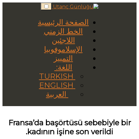
Skip
to
content
الصفحة الرئيسية
الخط الزمني
اللاجئين
الإسلاموفوبيا
التمييز
اللغة:
TURKISH
ENGLISH
العربية
Fransa’da başörtüsü sebebiyle bir
kadının işine son verildi.