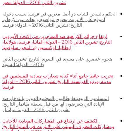
تشرين الثاني 2016 – الدولة: مصر
الحكم بالسجن لشاب ذو أصل مغربي في فرنسا بسبب دخوله
لموقع على الانترنت يحتوي مواضيع وأبحاث عن الإرهاب
التاريخ: تشرين الثاني 2016 – الدولة: فرنسا
ارتفاع جرائم الكراهية ضد المهاجرين في الاتحاد الأوروبي
التاريخ: تشرين الثاني 2016 – الدولة: ألمانيا، فرنسا، هولاندا،
إيطاليا، لوكسمبورغ، المجر، سلوفينيا
هجوم عنصري على مسجد في السويد التاريخ: تشرين الثاني
2016 – الدولة: السويد
تخريب حائط جامع أثناء كتابة شعارات معادية للمسلمين في
مدينة بوردو الفرنسية. التاريخ: تشرين الثاني 2016 – الدولة:
فرنسا
المسلمون الروهينغا يطالبون المجتمع الدولي بالتدخل ضد
الإبادة التي يتعرضون لها من قبل سلطة ميانمار التاريخ:
تشرين الثاني 2016 – الدولة: ميانمار
الكشف عن ارتفاع في المشاركات المعادية للأجانب
ومشاركات التطرف اليميني على الانترنت في ألمانيا. التاريخ: