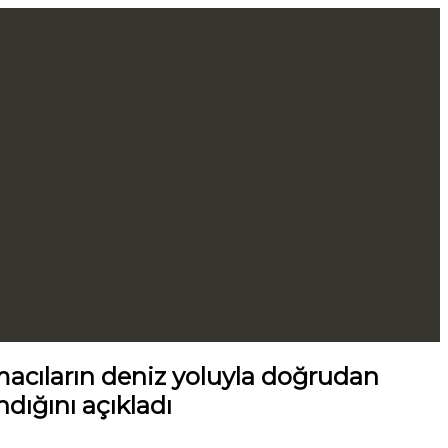
macıların deniz yoluyla doğrudan
dığını açıkladı