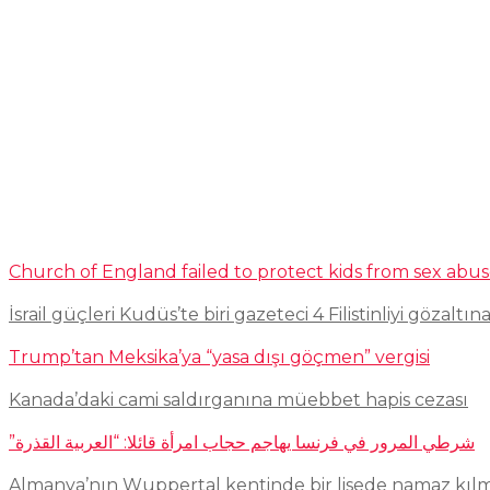
Church of England failed to protect kids from sex abu
İsrail güçleri Kudüs’te biri gazeteci 4 Filistinliyi gözaltına
Trump’tan Meksika’ya “yasa dışı göçmen” vergisi
Kanada’daki cami saldırganına müebbet hapis cezası
شرطي المرور في فرنسا يهاجم حجاب امرأة قائلا: “العربية القذرة”
Almanya’nın Wuppertal kentinde bir lisede namaz kıl