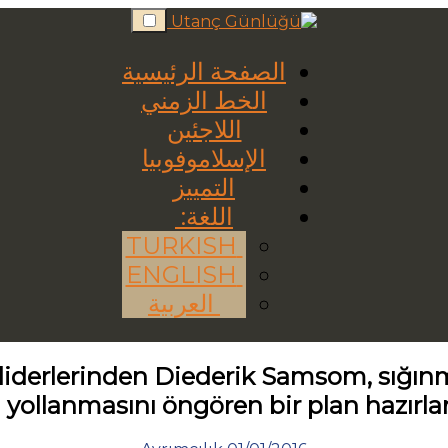
Skip
to
content
الصفحة الرئيسية
الخط الزمني
اللاجئين
الإسلاموفوبيا
التمييز
اللغة:
TURKISH
ENGLISH
العربية
 liderlerinden Diederik Samsom, sığın
i yollanmasını öngören bir plan hazırlan