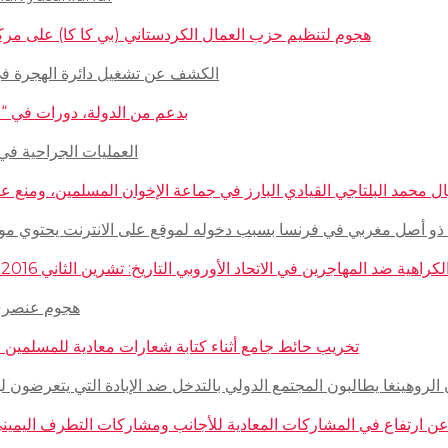
هجوم لتنظيم حزب العمال الكردستاني (بي كا كا) على مركز ثقافيّ تركيّ 
الكشف عن تشغيل دائرة الهجرة في السويد للاج
بدعم من الدولة، دورات في “المغازلة” لل
العمليات الجراحية في حلب تتم
 محمد البلتاجي القيادي البارز في جماعة الإخوان المسلمين، ومنع عنه الملابس الش
صل مغربي في فرنسا بسبب دخوله لموقع على الانترنت يحتوي مواضيع وأبحاث عن ال
مهاجرين في الاتحاد الأوروبي التاريخ: تشرين الثاني 2016 – الدولة: ألمانيا، فرنسا، هولاندا، إيطاليا، لوكسمبورغ، المجر، سلوفينيا
هجوم عنصري على م
تخريب حائط جامع أثناء كتابة شعارات معادية للمسلمين في مدينة بوردو
روهينغا يطالبون المجتمع الدولي بالتدخل ضد الإبادة التي يتعرضون لها من قبل سلطة 
رتفاع في المشاركات المعادية للأجانب ومشاركات التطرف اليميني على الانترنت في أ