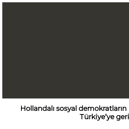
Hollandalı sosyal demokratların
Türkiye’ye ger