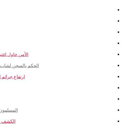
الأمن حاول اغتيال
الحكم بالسجن لشاب ذو أ
ارتفاع جرائم الكراهية ضد ال
المسلمون ال
الكشف عن ا