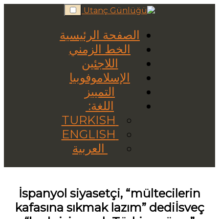
Skip
to
content
الصفحة الرئيسية
الخط الزمني
اللاجئين
الإسلاموفوبيا
التمييز
اللغة:
TURKISH
ENGLISH
العربية
İspanyol siyasetçi, “mültecilerin
kafasına sıkmak lazım” dediİsveç