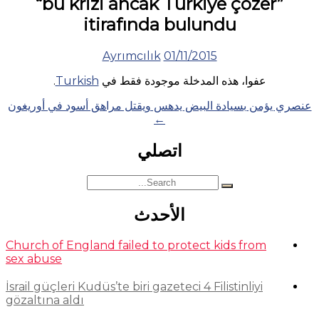
“bu krizi ancak Türkiye çözer”
itirafında bulundu
Ayrımcılık
01/11/2015
عفوا، هذه المدخلة موجودة فقط في
Turkish
.
Posts
عنصري يؤمن بسيادة البيض يدهس ويقتل مراهق أسود في أوريغون
←
navigation
اتصلي
Search
for:
الأحدث
Church of England failed to protect kids from
sex abuse
İsrail güçleri Kudüs’te biri gazeteci 4 Filistinliyi
gözaltına aldı