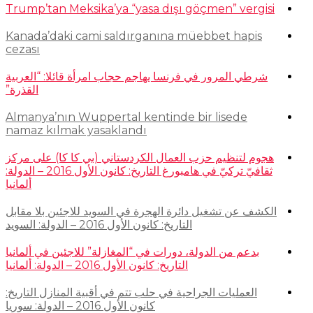
Trump’tan Meksika’ya “yasa dışı göçmen” vergisi
Kanada’daki cami saldırganına müebbet hapis
cezası
شرطي المرور في فرنسا يهاجم حجاب امرأة قائلا: “العربية
القذرة”
Almanya’nın Wuppertal kentinde bir lisede
namaz kılmak yasaklandı
هجوم لتنظيم حزب العمال الكردستاني (بي كا كا) على مركز
ثقافيّ تركيّ في هامبورغ التاريخ: كانون الأول 2016 – الدولة:
ألمانيا
الكشف عن تشغيل دائرة الهجرة في السويد للاجئين بلا مقابل
التاريخ: كانون الأول 2016 – الدولة: السويد
بدعم من الدولة، دورات في “المغازلة” للاجئين في ألمانيا
التاريخ: كانون الأول 2016 – الدولة: ألمانيا
العمليات الجراحية في حلب تتم في أقبية المنازل التاريخ:
كانون الأول 2016 – الدولة: سوريا