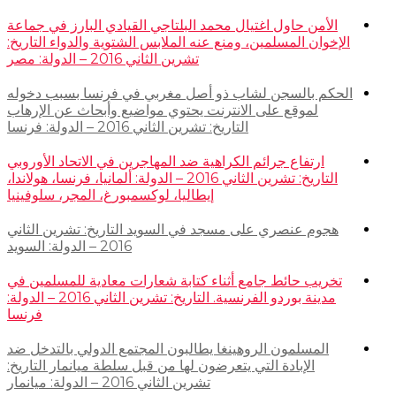
الأمن حاول اغتيال محمد البلتاجي القيادي البارز في جماعة
الإخوان المسلمين، ومنع عنه الملابس الشتوية والدواء التاريخ:
تشرين الثاني 2016 – الدولة: مصر
الحكم بالسجن لشاب ذو أصل مغربي في فرنسا بسبب دخوله
لموقع على الانترنت يحتوي مواضيع وأبحاث عن الإرهاب
التاريخ: تشرين الثاني 2016 – الدولة: فرنسا
ارتفاع جرائم الكراهية ضد المهاجرين في الاتحاد الأوروبي
التاريخ: تشرين الثاني 2016 – الدولة: ألمانيا، فرنسا، هولاندا،
إيطاليا، لوكسمبورغ، المجر، سلوفينيا
هجوم عنصري على مسجد في السويد التاريخ: تشرين الثاني
2016 – الدولة: السويد
تخريب حائط جامع أثناء كتابة شعارات معادية للمسلمين في
مدينة بوردو الفرنسية. التاريخ: تشرين الثاني 2016 – الدولة:
فرنسا
المسلمون الروهينغا يطالبون المجتمع الدولي بالتدخل ضد
الإبادة التي يتعرضون لها من قبل سلطة ميانمار التاريخ:
تشرين الثاني 2016 – الدولة: ميانمار