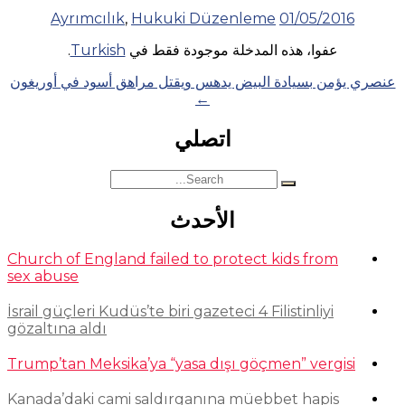
Ayrımcılık
,
Hukuki Düzenleme
01/05/2016
عفوا، هذه المدخلة موجودة فقط في
Turkish
.
Posts
عنصري يؤمن بسيادة البيض يدهس ويقتل مراهق أسود في أوريغون
←
navigation
اتصلي
Search
for:
الأحدث
Church of England failed to protect kids from
sex abuse
İsrail güçleri Kudüs’te biri gazeteci 4 Filistinliyi
gözaltına aldı
Trump’tan Meksika’ya “yasa dışı göçmen” vergisi
Kanada’daki cami saldırganına müebbet hapis