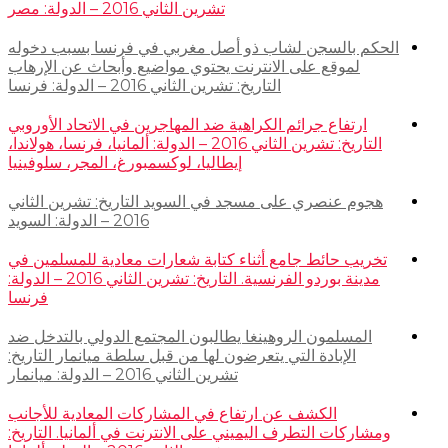
تشرين الثاني 2016 – الدولة: مصر
الحكم بالسجن لشاب ذو أصل مغربي في فرنسا بسبب دخوله
لموقع على الانترنت يحتوي مواضيع وأبحاث عن الإرهاب
التاريخ: تشرين الثاني 2016 – الدولة: فرنسا
ارتفاع جرائم الكراهية ضد المهاجرين في الاتحاد الأوروبي
التاريخ: تشرين الثاني 2016 – الدولة: ألمانيا، فرنسا، هولاندا،
إيطاليا، لوكسمبورغ، المجر، سلوفينيا
هجوم عنصري على مسجد في السويد التاريخ: تشرين الثاني
2016 – الدولة: السويد
تخريب حائط جامع أثناء كتابة شعارات معادية للمسلمين في
مدينة بوردو الفرنسية. التاريخ: تشرين الثاني 2016 – الدولة:
فرنسا
المسلمون الروهينغا يطالبون المجتمع الدولي بالتدخل ضد
الإبادة التي يتعرضون لها من قبل سلطة ميانمار التاريخ:
تشرين الثاني 2016 – الدولة: ميانمار
الكشف عن ارتفاع في المشاركات المعادية للأجانب
ومشاركات التطرف اليميني على الانترنت في ألمانيا. التاريخ: