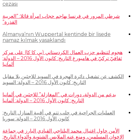
cezası
شرطي المرور في فرنسا يهاجم حجاب امرأة قائلا: “العربية
القذرة”
Almanya’nın Wuppertal kentinde bir lisede
namaz kılmak yasaklandı
هجوم لتنظيم حزب العمال الكردستاني (بي كا كا) على مركز
ثقافيّ تركيّ في هامبورغ التاريخ: كانون الأول 2016 – الدولة:
ألمانيا
الكشف عن تشغيل دائرة الهجرة في السويد للاجئين بلا مقابل
التاريخ: كانون الأول 2016 – الدولة: السويد
بدعم من الدولة، دورات في “المغازلة” للاجئين في ألمانيا
التاريخ: كانون الأول 2016 – الدولة: ألمانيا
العمليات الجراحية في حلب تتم في أقبية المنازل التاريخ:
كانون الأول 2016 – الدولة: سوريا
الأمن حاول اغتيال محمد البلتاجي القيادي البارز في جماعة
الإخوان المسلمين، ومنع عنه الملابس الشتوية والدواء التاريخ: