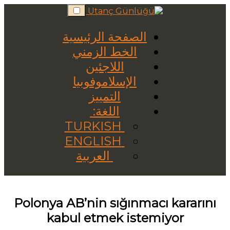
Skip
to
content
الصفحة الرئيسية
الخط الزمني
اللاجئين
الإسلاموفوبيا
التمييز
اللغة:
TURKISH
ENGLISH
العربية
Polonya AB’nin sığınmacı kararını
kabul etmek istemiyor