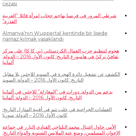
cezası
شرطي المرور في فرنسا يهاجم حجاب امرأة قائلا: “العربية
القذرة”
Almanya’nın Wuppertal kentinde bir lisede
namaz kılmak yasaklandı
هجوم لتنظيم حزب العمال الكردستاني (بي كا كا) على مركز
ثقافيّ تركيّ في هامبورغ التاريخ: كانون الأول 2016 – الدولة:
ألمانيا
الكشف عن تشغيل دائرة الهجرة في السويد للاجئين بلا مقابل
التاريخ: كانون الأول 2016 – الدولة: السويد
بدعم من الدولة، دورات في “المغازلة” للاجئين في ألمانيا
التاريخ: كانون الأول 2016 – الدولة: ألمانيا
العمليات الجراحية في حلب تتم في أقبية المنازل التاريخ:
كانون الأول 2016 – الدولة: سوريا
الأمن حاول اغتيال محمد البلتاجي القيادي البارز في جماعة
الإخوان المسلمين، ومنع عنه الملابس الشتوية والدواء التاريخ: