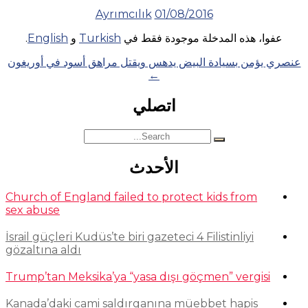
Ayrımcılık
01/08/2016
عفوا، هذه المدخلة موجودة فقط في
Turkish
و
English
.
Posts
عنصري يؤمن بسيادة البيض يدهس ويقتل مراهق أسود في أوريغون
←
navigation
اتصلي
Search
for:
الأحدث
Church of England failed to protect kids from
sex abuse
İsrail güçleri Kudüs’te biri gazeteci 4 Filistinliyi
gözaltına aldı
Trump’tan Meksika’ya “yasa dışı göçmen” vergisi
Kanada’daki cami saldırganına müebbet hapis