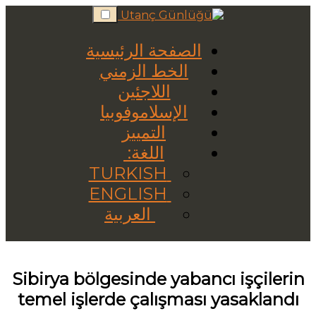
Skip
to
content
الصفحة الرئيسية
الخط الزمني
اللاجئين
الإسلاموفوبيا
التمييز
اللغة:
TURKISH
ENGLISH
العربية
Sibirya bölgesinde yabancı işçilerin
temel işlerde çalışması yasaklandı