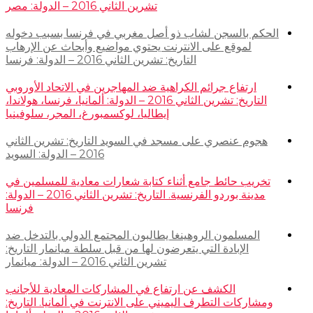
تشرين الثاني 2016 – الدولة: مصر
الحكم بالسجن لشاب ذو أصل مغربي في فرنسا بسبب دخوله
لموقع على الانترنت يحتوي مواضيع وأبحاث عن الإرهاب
التاريخ: تشرين الثاني 2016 – الدولة: فرنسا
ارتفاع جرائم الكراهية ضد المهاجرين في الاتحاد الأوروبي
التاريخ: تشرين الثاني 2016 – الدولة: ألمانيا، فرنسا، هولاندا،
إيطاليا، لوكسمبورغ، المجر، سلوفينيا
هجوم عنصري على مسجد في السويد التاريخ: تشرين الثاني
2016 – الدولة: السويد
تخريب حائط جامع أثناء كتابة شعارات معادية للمسلمين في
مدينة بوردو الفرنسية. التاريخ: تشرين الثاني 2016 – الدولة:
فرنسا
المسلمون الروهينغا يطالبون المجتمع الدولي بالتدخل ضد
الإبادة التي يتعرضون لها من قبل سلطة ميانمار التاريخ:
تشرين الثاني 2016 – الدولة: ميانمار
الكشف عن ارتفاع في المشاركات المعادية للأجانب
ومشاركات التطرف اليميني على الانترنت في ألمانيا. التاريخ: