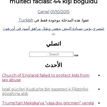
mülteci faciası: 44 kişi boğuldu
Genel
01/10/2015
عفوا، هذه المدخلة موجودة فقط في
Turkish
.
Posts
عنصري يؤمن بسيادة البيض يدهس ويقتل مراهق أسود في أوريغون
←
navigation
اتصلي
Search
for:
الأحدث
Church of England failed to protect kids from
sex abuse
İsrail güçleri Kudüs’te biri gazeteci 4 Filistinliyi
gözaltına aldı
Trump’tan Meksika’ya “yasa dışı göçmen” vergisi