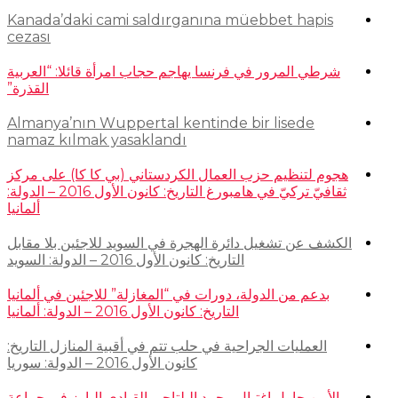
Kanada’daki cami saldırganına müebbet hapis
cezası
شرطي المرور في فرنسا يهاجم حجاب امرأة قائلا: “العربية
القذرة”
Almanya’nın Wuppertal kentinde bir lisede
namaz kılmak yasaklandı
هجوم لتنظيم حزب العمال الكردستاني (بي كا كا) على مركز
ثقافيّ تركيّ في هامبورغ التاريخ: كانون الأول 2016 – الدولة:
ألمانيا
الكشف عن تشغيل دائرة الهجرة في السويد للاجئين بلا مقابل
التاريخ: كانون الأول 2016 – الدولة: السويد
بدعم من الدولة، دورات في “المغازلة” للاجئين في ألمانيا
التاريخ: كانون الأول 2016 – الدولة: ألمانيا
العمليات الجراحية في حلب تتم في أقبية المنازل التاريخ:
كانون الأول 2016 – الدولة: سوريا
الأمن حاول اغتيال محمد البلتاجي القيادي البارز في جماعة