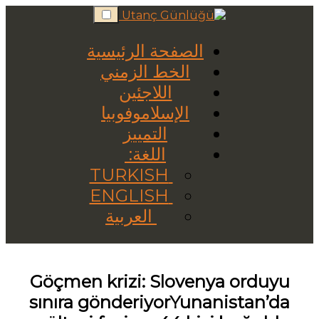
Skip
to
content
الصفحة الرئيسية
الخط الزمني
اللاجئين
الإسلاموفوبيا
التمييز
اللغة:
TURKISH
ENGLISH
العربية
Göçmen krizi: Slovenya orduyu
sınıra gönderiyorYunanistan’da