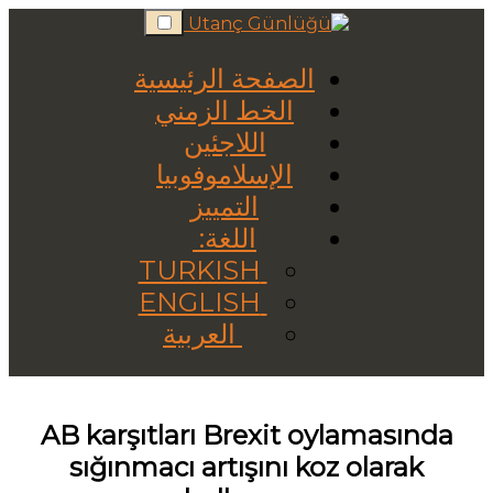
Skip
to
content
الصفحة الرئيسية
الخط الزمني
اللاجئين
الإسلاموفوبيا
التمييز
اللغة:
TURKISH
ENGLISH
العربية
AB karşıtları Brexit oylamasında
sığınmacı artışını koz olarak