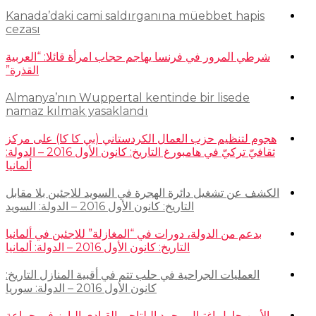
Kanada’daki cami saldırganına müebbet hapis
cezası
شرطي المرور في فرنسا يهاجم حجاب امرأة قائلا: “العربية
القذرة”
Almanya’nın Wuppertal kentinde bir lisede
namaz kılmak yasaklandı
هجوم لتنظيم حزب العمال الكردستاني (بي كا كا) على مركز
ثقافيّ تركيّ في هامبورغ التاريخ: كانون الأول 2016 – الدولة:
ألمانيا
الكشف عن تشغيل دائرة الهجرة في السويد للاجئين بلا مقابل
التاريخ: كانون الأول 2016 – الدولة: السويد
بدعم من الدولة، دورات في “المغازلة” للاجئين في ألمانيا
التاريخ: كانون الأول 2016 – الدولة: ألمانيا
العمليات الجراحية في حلب تتم في أقبية المنازل التاريخ:
كانون الأول 2016 – الدولة: سوريا
الأمن حاول اغتيال محمد البلتاجي القيادي البارز في جماعة