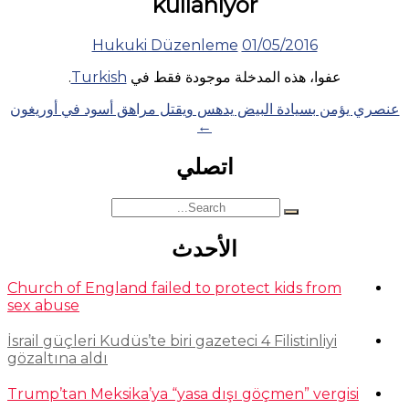
kullanıyor
Hukuki Düzenleme
01/05/2016
عفوا، هذه المدخلة موجودة فقط في
Turkish
.
Posts
عنصري يؤمن بسيادة البيض يدهس ويقتل مراهق أسود في أوريغون
←
navigation
اتصلي
Search
for:
الأحدث
Church of England failed to protect kids from
sex abuse
İsrail güçleri Kudüs’te biri gazeteci 4 Filistinliyi
gözaltına aldı
Trump’tan Meksika’ya “yasa dışı göçmen” vergisi