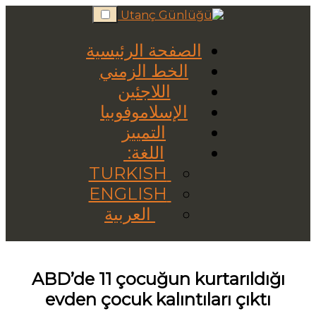
Skip
to
content
الصفحة الرئيسية
الخط الزمني
اللاجئين
الإسلاموفوبيا
التمييز
اللغة:
TURKISH
ENGLISH
العربية
ABD’de 11 çocuğun kurtarıldığı
evden çocuk kalıntıları çıktı