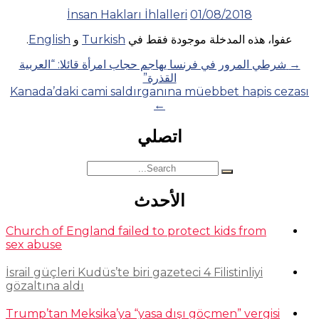
İnsan Hakları İhlalleri
01/08/2018
عفوا، هذه المدخلة موجودة فقط في
Turkish
و
English
.
Posts
→
شرطي المرور في فرنسا يهاجم حجاب امرأة قائلا: “العربية
القذرة”
navigation
Kanada’daki cami saldırganına müebbet hapis cezası
←
اتصلي
Search
for:
الأحدث
Church of England failed to protect kids from
sex abuse
İsrail güçleri Kudüs’te biri gazeteci 4 Filistinliyi
gözaltına aldı
Trump’tan Meksika’ya “yasa dışı göçmen” vergisi