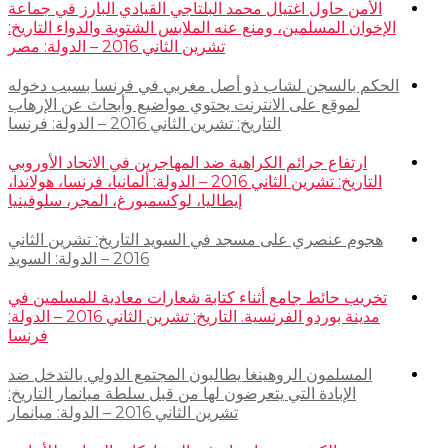
الأمن حاول اغتيال محمد البلتاجي القيادي البارز في جماعة
الإخوان المسلمين، ومنع عنه الملابس الشتوية والدواء التاريخ:
تشرين الثاني 2016 – الدولة: مصر
الحكم بالسجن لشاب ذو أصل مغربي في فرنسا بسبب دخوله
لموقع على الانترنت يحتوي مواضيع وأبحاث عن الإرهاب
التاريخ: تشرين الثاني 2016 – الدولة: فرنسا
ارتفاع جرائم الكراهية ضد المهاجرين في الاتحاد الأوروبي
التاريخ: تشرين الثاني 2016 – الدولة: ألمانيا، فرنسا، هولاندا،
إيطاليا، لوكسمبورغ، المجر، سلوفينيا
هجوم عنصري على مسجد في السويد التاريخ: تشرين الثاني
2016 – الدولة: السويد
تخريب حائط جامع أثناء كتابة شعارات معادية للمسلمين في
مدينة بوردو الفرنسية. التاريخ: تشرين الثاني 2016 – الدولة:
فرنسا
المسلمون الروهينغا يطالبون المجتمع الدولي بالتدخل ضد
الإبادة التي يتعرضون لها من قبل سلطة ميانمار التاريخ:
تشرين الثاني 2016 – الدولة: ميانمار