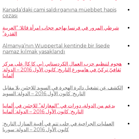
Kanada’daki cami saldırganına müebbet hapis
cezası
شرطي المرور في فرنسا يهاجم حجاب امرأة قائلا: “العربية
القذرة”
Almanya’nın Wuppertal kentinde bir lisede
namaz kılmak yasaklandı
هجوم لتنظيم حزب العمال الكردستاني (بي كا كا) على مركز
ثقافيّ تركيّ في هامبورغ التاريخ: كانون الأول 2016 – الدولة:
ألمانيا
الكشف عن تشغيل دائرة الهجرة في السويد للاجئين بلا مقابل
التاريخ: كانون الأول 2016 – الدولة: السويد
بدعم من الدولة، دورات في “المغازلة” للاجئين في ألمانيا
التاريخ: كانون الأول 2016 – الدولة: ألمانيا
العمليات الجراحية في حلب تتم في أقبية المنازل التاريخ:
كانون الأول 2016 – الدولة: سوريا