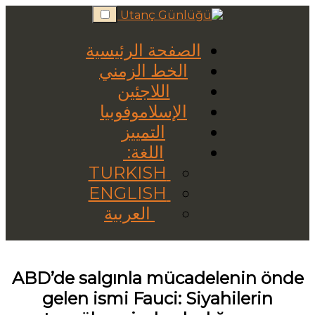
Skip
to
content
الصفحة الرئيسية
الخط الزمني
اللاجئين
الإسلاموفوبيا
التمييز
اللغة:
TURKISH
ENGLISH
العربية
ABD’de salgınla mücadelenin önde
gelen ismi Fauci: Siyahilerin