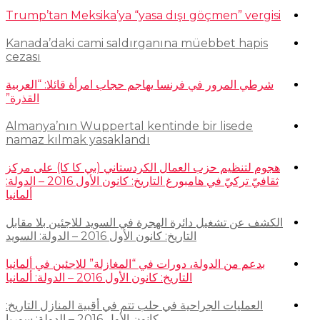
Trump’tan Meksika’ya “yasa dışı göçmen” vergisi
Kanada’daki cami saldırganına müebbet hapis
cezası
شرطي المرور في فرنسا يهاجم حجاب امرأة قائلا: “العربية
القذرة”
Almanya’nın Wuppertal kentinde bir lisede
namaz kılmak yasaklandı
هجوم لتنظيم حزب العمال الكردستاني (بي كا كا) على مركز
ثقافيّ تركيّ في هامبورغ التاريخ: كانون الأول 2016 – الدولة:
ألمانيا
الكشف عن تشغيل دائرة الهجرة في السويد للاجئين بلا مقابل
التاريخ: كانون الأول 2016 – الدولة: السويد
بدعم من الدولة، دورات في “المغازلة” للاجئين في ألمانيا
التاريخ: كانون الأول 2016 – الدولة: ألمانيا
العمليات الجراحية في حلب تتم في أقبية المنازل التاريخ:
كانون الأول 2016 – الدولة: سوريا