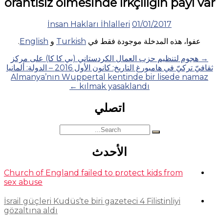
orantısız ölmesinde ırkçılığın payı var
İnsan Hakları İhlalleri
01/01/2017
عفوا، هذه المدخلة موجودة فقط في
Turkish
و
English
.
Posts
→
هجوم لتنظيم حزب العمال الكردستاني (بي كا كا) على مركز
ثقافيّ تركيّ في هامبورغ التاريخ: كانون الأول 2016 – الدولة: ألمانيا
navigation
Almanya’nın Wuppertal kentinde bir lisede namaz
←
kılmak yasaklandı
اتصلي
Search
for:
الأحدث
Church of England failed to protect kids from
sex abuse
İsrail güçleri Kudüs’te biri gazeteci 4 Filistinliyi
gözaltına aldı