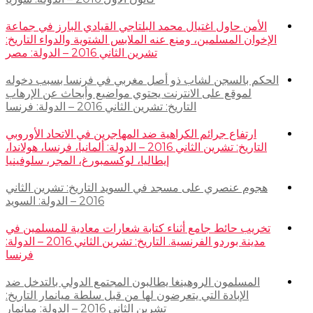
الأمن حاول اغتيال محمد البلتاجي القيادي البارز في جماعة
الإخوان المسلمين، ومنع عنه الملابس الشتوية والدواء التاريخ:
تشرين الثاني 2016 – الدولة: مصر
الحكم بالسجن لشاب ذو أصل مغربي في فرنسا بسبب دخوله
لموقع على الانترنت يحتوي مواضيع وأبحاث عن الإرهاب
التاريخ: تشرين الثاني 2016 – الدولة: فرنسا
ارتفاع جرائم الكراهية ضد المهاجرين في الاتحاد الأوروبي
التاريخ: تشرين الثاني 2016 – الدولة: ألمانيا، فرنسا، هولاندا،
إيطاليا، لوكسمبورغ، المجر، سلوفينيا
هجوم عنصري على مسجد في السويد التاريخ: تشرين الثاني
2016 – الدولة: السويد
تخريب حائط جامع أثناء كتابة شعارات معادية للمسلمين في
مدينة بوردو الفرنسية. التاريخ: تشرين الثاني 2016 – الدولة:
فرنسا
المسلمون الروهينغا يطالبون المجتمع الدولي بالتدخل ضد
الإبادة التي يتعرضون لها من قبل سلطة ميانمار التاريخ:
تشرين الثاني 2016 – الدولة: ميانمار