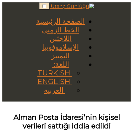
Skip
to
content
الصفحة الرئيسية
الخط الزمني
اللاجئين
الإسلاموفوبيا
التمييز
اللغة:
TURKISH
ENGLISH
العربية
Alman Posta İdaresi’nin kişisel
verileri sattığı iddia edildi