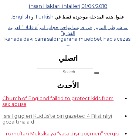
İnsan Hakları İhlalleri
01/04/2018
عفوا، هذه المدخلة موجودة فقط في
Turkish
و
English
.
Posts
→
شرطي المرور في فرنسا يهاجم حجاب امرأة قائلا: “العربية
القذرة”
navigation
Kanada’daki cami saldırganına müebbet hapis cezası
←
اتصلي
Search
for:
الأحدث
Church of England failed to protect kids from
sex abuse
İsrail güçleri Kudüs’te biri gazeteci 4 Filistinliyi
gözaltına aldı
Trump’tan Meksika’ya “yasa dışı göçmen” vergisi