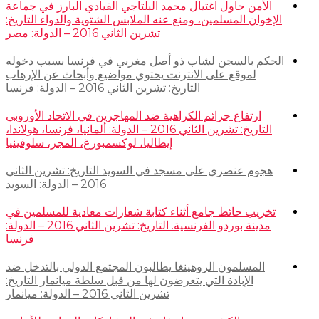
الأمن حاول اغتيال محمد البلتاجي القيادي البارز في جماعة
الإخوان المسلمين، ومنع عنه الملابس الشتوية والدواء التاريخ:
تشرين الثاني 2016 – الدولة: مصر
الحكم بالسجن لشاب ذو أصل مغربي في فرنسا بسبب دخوله
لموقع على الانترنت يحتوي مواضيع وأبحاث عن الإرهاب
التاريخ: تشرين الثاني 2016 – الدولة: فرنسا
ارتفاع جرائم الكراهية ضد المهاجرين في الاتحاد الأوروبي
التاريخ: تشرين الثاني 2016 – الدولة: ألمانيا، فرنسا، هولاندا،
إيطاليا، لوكسمبورغ، المجر، سلوفينيا
هجوم عنصري على مسجد في السويد التاريخ: تشرين الثاني
2016 – الدولة: السويد
تخريب حائط جامع أثناء كتابة شعارات معادية للمسلمين في
مدينة بوردو الفرنسية. التاريخ: تشرين الثاني 2016 – الدولة:
فرنسا
المسلمون الروهينغا يطالبون المجتمع الدولي بالتدخل ضد
الإبادة التي يتعرضون لها من قبل سلطة ميانمار التاريخ:
تشرين الثاني 2016 – الدولة: ميانمار