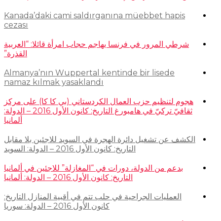
Kanada’daki cami saldırganına müebbet hapis
cezası
شرطي المرور في فرنسا يهاجم حجاب امرأة قائلا: “العربية
القذرة”
Almanya’nın Wuppertal kentinde bir lisede
namaz kılmak yasaklandı
هجوم لتنظيم حزب العمال الكردستاني (بي كا كا) على مركز
ثقافيّ تركيّ في هامبورغ التاريخ: كانون الأول 2016 – الدولة:
ألمانيا
الكشف عن تشغيل دائرة الهجرة في السويد للاجئين بلا مقابل
التاريخ: كانون الأول 2016 – الدولة: السويد
بدعم من الدولة، دورات في “المغازلة” للاجئين في ألمانيا
التاريخ: كانون الأول 2016 – الدولة: ألمانيا
العمليات الجراحية في حلب تتم في أقبية المنازل التاريخ:
كانون الأول 2016 – الدولة: سوريا