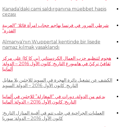
Kanada’daki cami saldırganına müebbet hapis
cezası
شرطي المرور في فرنسا يهاجم حجاب امرأة قائلا: “العربية
القذرة”
Almanya’nın Wuppertal kentinde bir lisede
namaz kılmak yasaklandı
هجوم لتنظيم حزب العمال الكردستاني (بي كا كا) على مركز
ثقافيّ تركيّ في هامبورغ التاريخ: كانون الأول 2016 – الدولة:
ألمانيا
الكشف عن تشغيل دائرة الهجرة في السويد للاجئين بلا مقابل
التاريخ: كانون الأول 2016 – الدولة: السويد
بدعم من الدولة، دورات في “المغازلة” للاجئين في ألمانيا
التاريخ: كانون الأول 2016 – الدولة: ألمانيا
العمليات الجراحية في حلب تتم في أقبية المنازل التاريخ:
كانون الأول 2016 – الدولة: سوريا