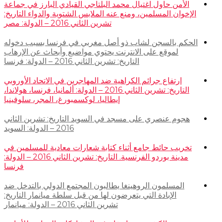
الأمن حاول اغتيال محمد البلتاجي القيادي البارز في جماعة
الإخوان المسلمين، ومنع عنه الملابس الشتوية والدواء التاريخ:
تشرين الثاني 2016 – الدولة: مصر
الحكم بالسجن لشاب ذو أصل مغربي في فرنسا بسبب دخوله
لموقع على الانترنت يحتوي مواضيع وأبحاث عن الإرهاب
التاريخ: تشرين الثاني 2016 – الدولة: فرنسا
ارتفاع جرائم الكراهية ضد المهاجرين في الاتحاد الأوروبي
التاريخ: تشرين الثاني 2016 – الدولة: ألمانيا، فرنسا، هولاندا،
إيطاليا، لوكسمبورغ، المجر، سلوفينيا
هجوم عنصري على مسجد في السويد التاريخ: تشرين الثاني
2016 – الدولة: السويد
تخريب حائط جامع أثناء كتابة شعارات معادية للمسلمين في
مدينة بوردو الفرنسية. التاريخ: تشرين الثاني 2016 – الدولة:
فرنسا
المسلمون الروهينغا يطالبون المجتمع الدولي بالتدخل ضد
الإبادة التي يتعرضون لها من قبل سلطة ميانمار التاريخ:
تشرين الثاني 2016 – الدولة: ميانمار