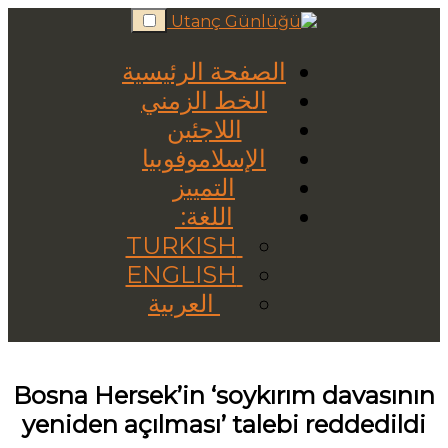
Skip
to
content
الصفحة الرئيسية
الخط الزمني
اللاجئين
الإسلاموفوبيا
التمييز
اللغة:
TURKISH
ENGLISH
العربية
Bosna Hersek’in ‘soykırım davasının
yeniden açılması’ talebi reddedildi