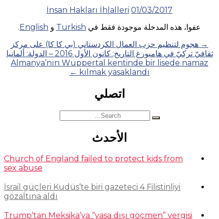
İnsan Hakları İhlalleri
01/03/2017
عفوا، هذه المدخلة موجودة فقط في
Turkish
و
English
.
Posts
→
هجوم لتنظيم حزب العمال الكردستاني (بي كا كا) على مركز
ثقافيّ تركيّ في هامبورغ التاريخ: كانون الأول 2016 – الدولة: ألمانيا
navigation
Almanya’nın Wuppertal kentinde bir lisede namaz
←
kılmak yasaklandı
اتصلي
Search
for:
الأحدث
Church of England failed to protect kids from
sex abuse
İsrail güçleri Kudüs’te biri gazeteci 4 Filistinliyi
gözaltına aldı
Trump’tan Meksika’ya “yasa dışı göçmen” vergisi