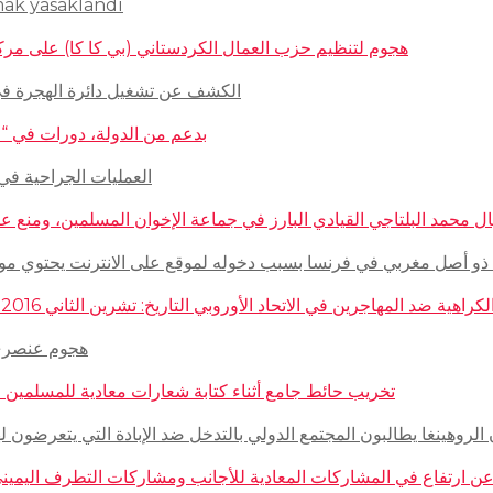
mak yasaklandı
هجوم لتنظيم حزب العمال الكردستاني (بي كا كا) على مركز ثقافيّ تركيّ 
الكشف عن تشغيل دائرة الهجرة في السويد للاج
بدعم من الدولة، دورات في “المغازلة” لل
العمليات الجراحية في حلب تتم
 محمد البلتاجي القيادي البارز في جماعة الإخوان المسلمين، ومنع عنه الملابس الش
صل مغربي في فرنسا بسبب دخوله لموقع على الانترنت يحتوي مواضيع وأبحاث عن ال
مهاجرين في الاتحاد الأوروبي التاريخ: تشرين الثاني 2016 – الدولة: ألمانيا، فرنسا، هولاندا، إيطاليا، لوكسمبورغ، المجر، سلوفينيا
هجوم عنصري على م
تخريب حائط جامع أثناء كتابة شعارات معادية للمسلمين في مدينة بوردو
روهينغا يطالبون المجتمع الدولي بالتدخل ضد الإبادة التي يتعرضون لها من قبل سلطة 
رتفاع في المشاركات المعادية للأجانب ومشاركات التطرف اليميني على الانترنت في أ