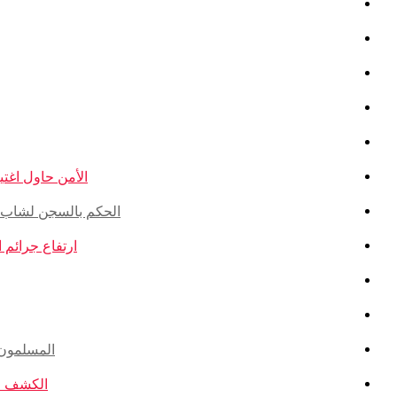
الأمن حاول اغتيال
الحكم بالسجن لشاب ذو أ
ارتفاع جرائم الكراهية ضد ال
المسلمون ال
الكشف عن ا