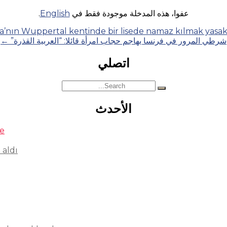
عفوا، هذه المدخلة موجودة فقط في
English
.
’nın Wuppertal kentinde bir lisede namaz kılmak yasak
شرطي المرور في فرنسا يهاجم حجاب امرأة قائلا: “العربية القذرة”
←
اتصلي
Search
for:
الأحدث
se
 aldı