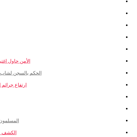
الأمن حاول اغتيال
الحكم بالسجن لشاب ذو أ
ارتفاع جرائم الكراهية ضد ال
المسلمون ال
الكشف عن ا