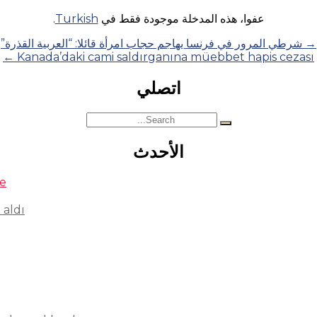
عفوا، هذه المدخلة موجودة فقط في
Turkish
.
→
شرطي المرور في فرنسا يهاجم حجاب امرأة قائلا: “العربية القذرة”
←
Kanada’daki cami saldırganına müebbet hapis cezası
اتصلي
Search
for:
الأحدث
se
 aldı