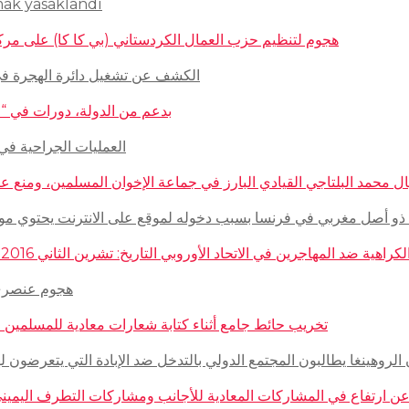
mak yasaklandı
هجوم لتنظيم حزب العمال الكردستاني (بي كا كا) على مركز ثقافيّ تركيّ 
الكشف عن تشغيل دائرة الهجرة في السويد للاج
بدعم من الدولة، دورات في “المغازلة” لل
العمليات الجراحية في حلب تتم
 محمد البلتاجي القيادي البارز في جماعة الإخوان المسلمين، ومنع عنه الملابس الش
صل مغربي في فرنسا بسبب دخوله لموقع على الانترنت يحتوي مواضيع وأبحاث عن ال
مهاجرين في الاتحاد الأوروبي التاريخ: تشرين الثاني 2016 – الدولة: ألمانيا، فرنسا، هولاندا، إيطاليا، لوكسمبورغ، المجر، سلوفينيا
هجوم عنصري على م
تخريب حائط جامع أثناء كتابة شعارات معادية للمسلمين في مدينة بوردو
روهينغا يطالبون المجتمع الدولي بالتدخل ضد الإبادة التي يتعرضون لها من قبل سلطة 
رتفاع في المشاركات المعادية للأجانب ومشاركات التطرف اليميني على الانترنت في أ