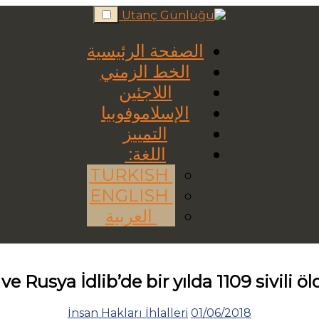
Skip
to
content
الصفحة الرئيسية
الخط الزمني
اللاجئين
الإسلاموفوبيا
التمييز
اللغة:
TURKISH
ENGLISH
العربية
ve Rusya İdlib’de bir yılda 1109 sivili ö
İnsan Hakları İhlalleri
01/06/2018