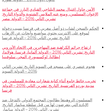
الأمن حاول اغتيال محمد البلتاجي القيادي البارز في جماعة
الإخوان المسلمين، ومنع عنه الملابس الشتوية والدواء التاريخ:
تشرين الثاني 2016 – الدولة: مصر
الحكم بالسجن لشاب ذو أصل مغربي في فرنسا بسبب دخوله
لموقع على الانترنت يحتوي مواضيع وأبحاث عن الإرهاب
التاريخ: تشرين الثاني 2016 – الدولة: فرنسا
ارتفاع جرائم الكراهية ضد المهاجرين في الاتحاد الأوروبي
التاريخ: تشرين الثاني 2016 – الدولة: ألمانيا، فرنسا، هولاندا،
إيطاليا، لوكسمبورغ، المجر، سلوفينيا
هجوم عنصري على مسجد في السويد التاريخ: تشرين الثاني
2016 – الدولة: السويد
تخريب حائط جامع أثناء كتابة شعارات معادية للمسلمين في
مدينة بوردو الفرنسية. التاريخ: تشرين الثاني 2016 – الدولة:
فرنسا
المسلمون الروهينغا يطالبون المجتمع الدولي بالتدخل ضد
الإبادة التي يتعرضون لها من قبل سلطة ميانمار التاريخ:
تشرين الثاني 2016 – الدولة: ميانمار