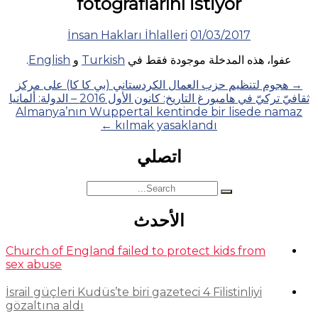
fotoğraflarını istiyor
İnsan Hakları İhlalleri
01/03/2017
عفوا، هذه المدخلة موجودة فقط في
Turkish
و
English
.
Posts
→
هجوم لتنظيم حزب العمال الكردستاني (بي كا كا) على مركز
ثقافيّ تركيّ في هامبورغ التاريخ: كانون الأول 2016 – الدولة: ألمانيا
navigation
Almanya’nın Wuppertal kentinde bir lisede namaz
←
kılmak yasaklandı
اتصلي
Search
for:
الأحدث
Church of England failed to protect kids from
sex abuse
İsrail güçleri Kudüs’te biri gazeteci 4 Filistinliyi
gözaltına aldı