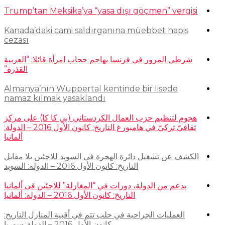
Trump’tan Meksika’ya “yasa dışı göçmen” vergisi
Kanada’daki cami saldırganına müebbet hapis
cezası
شرطي المرور في فرنسا يهاجم حجاب امرأة قائلا: “العربية
القذرة”
Almanya’nın Wuppertal kentinde bir lisede
namaz kılmak yasaklandı
هجوم لتنظيم حزب العمال الكردستاني (بي كا كا) على مركز
ثقافيّ تركيّ في هامبورغ التاريخ: كانون الأول 2016 – الدولة:
ألمانيا
الكشف عن تشغيل دائرة الهجرة في السويد للاجئين بلا مقابل
التاريخ: كانون الأول 2016 – الدولة: السويد
بدعم من الدولة، دورات في “المغازلة” للاجئين في ألمانيا
التاريخ: كانون الأول 2016 – الدولة: ألمانيا
العمليات الجراحية في حلب تتم في أقبية المنازل التاريخ:
كانون الأول 2016 – الدولة: سوريا