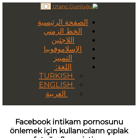
Skip
to
content
الصفحة الرئيسية
الخط الزمني
اللاجئين
الإسلاموفوبيا
التمييز
اللغة:
TURKISH
ENGLISH
العربية
Facebook intikam pornosunu
önlemek için kullanıcıların çıplak