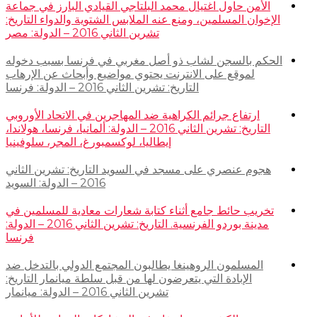
الأمن حاول اغتيال محمد البلتاجي القيادي البارز في جماعة
الإخوان المسلمين، ومنع عنه الملابس الشتوية والدواء التاريخ:
تشرين الثاني 2016 – الدولة: مصر
الحكم بالسجن لشاب ذو أصل مغربي في فرنسا بسبب دخوله
لموقع على الانترنت يحتوي مواضيع وأبحاث عن الإرهاب
التاريخ: تشرين الثاني 2016 – الدولة: فرنسا
ارتفاع جرائم الكراهية ضد المهاجرين في الاتحاد الأوروبي
التاريخ: تشرين الثاني 2016 – الدولة: ألمانيا، فرنسا، هولاندا،
إيطاليا، لوكسمبورغ، المجر، سلوفينيا
هجوم عنصري على مسجد في السويد التاريخ: تشرين الثاني
2016 – الدولة: السويد
تخريب حائط جامع أثناء كتابة شعارات معادية للمسلمين في
مدينة بوردو الفرنسية. التاريخ: تشرين الثاني 2016 – الدولة:
فرنسا
المسلمون الروهينغا يطالبون المجتمع الدولي بالتدخل ضد
الإبادة التي يتعرضون لها من قبل سلطة ميانمار التاريخ:
تشرين الثاني 2016 – الدولة: ميانمار