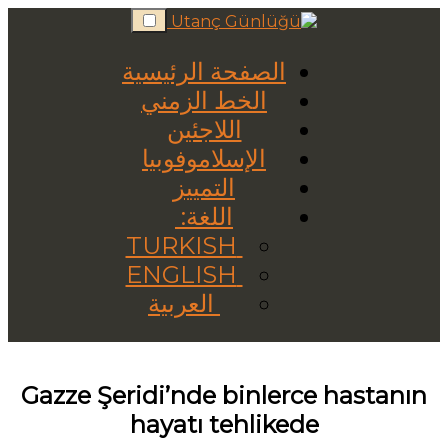
Skip
to
content
الصفحة الرئيسية
الخط الزمني
اللاجئين
الإسلاموفوبيا
التمييز
اللغة:
TURKISH
ENGLISH
العربية
Gazze Şeridi’nde binlerce hastanın
hayatı tehlikede