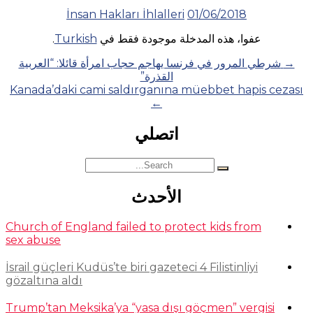
İnsan Hakları İhlalleri
01/06/2018
عفوا، هذه المدخلة موجودة فقط في
Turkish
.
Posts
→
شرطي المرور في فرنسا يهاجم حجاب امرأة قائلا: “العربية
القذرة”
navigation
Kanada’daki cami saldırganına müebbet hapis cezası
←
اتصلي
Search
for:
الأحدث
Church of England failed to protect kids from
sex abuse
İsrail güçleri Kudüs’te biri gazeteci 4 Filistinliyi
gözaltına aldı
Trump’tan Meksika’ya “yasa dışı göçmen” vergisi