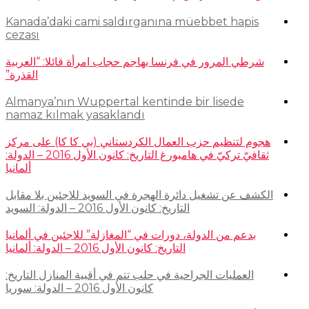
Kanada’daki cami saldırganına müebbet hapis
cezası
شرطي المرور في فرنسا يهاجم حجاب امرأة قائلا: “العربية
القذرة”
Almanya’nın Wuppertal kentinde bir lisede
namaz kılmak yasaklandı
هجوم لتنظيم حزب العمال الكردستاني (بي كا كا) على مركز
ثقافيّ تركيّ في هامبورغ التاريخ: كانون الأول 2016 – الدولة:
ألمانيا
الكشف عن تشغيل دائرة الهجرة في السويد للاجئين بلا مقابل
التاريخ: كانون الأول 2016 – الدولة: السويد
بدعم من الدولة، دورات في “المغازلة” للاجئين في ألمانيا
التاريخ: كانون الأول 2016 – الدولة: ألمانيا
العمليات الجراحية في حلب تتم في أقبية المنازل التاريخ:
كانون الأول 2016 – الدولة: سوريا