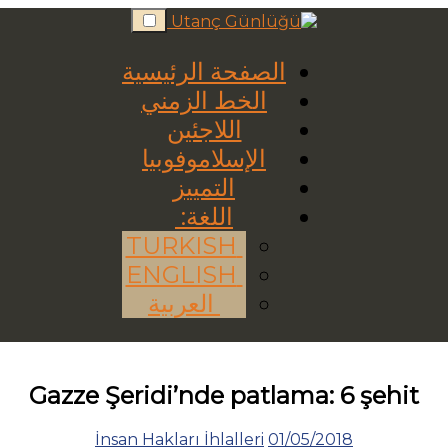
Skip
to
content
الصفحة الرئيسية
الخط الزمني
اللاجئين
الإسلاموفوبيا
التمييز
اللغة:
TURKISH
ENGLISH
العربية
Gazze Şeridi’nde patlama: 6 şehit
İnsan Hakları İhlalleri
01/05/2018