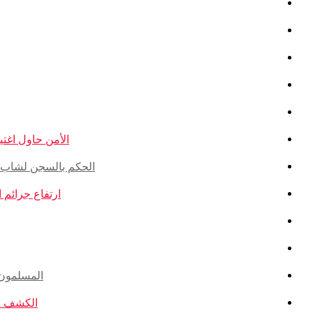
الأمن حاول اغتيال
الحكم بالسجن لشاب ذو أ
ارتفاع جرائم الكراهية ضد ال
المسلمون ال
الكشف عن ا