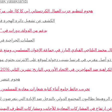
mak yasaklandı
هجوم لتنظيم حزب العمال الكردستاني (بي كا كا) على مركز ثقافيّ تركيّ 
الكشف عن تشغيل دائرة الهجرة في السويد للاج
بدعم من الدولة، دورات في “المغازلة” لل
العمليات الجراحية في حلب تتم
 محمد البلتاجي القيادي البارز في جماعة الإخوان المسلمين، ومنع عنه الملابس الش
صل مغربي في فرنسا بسبب دخوله لموقع على الانترنت يحتوي مواضيع وأبحاث عن ال
مهاجرين في الاتحاد الأوروبي التاريخ: تشرين الثاني 2016 – الدولة: ألمانيا، فرنسا، هولاندا، إيطاليا، لوكسمبورغ، المجر، سلوفينيا
هجوم عنصري على م
تخريب حائط جامع أثناء كتابة شعارات معادية للمسلمين في مدينة بوردو
روهينغا يطالبون المجتمع الدولي بالتدخل ضد الإبادة التي يتعرضون لها من قبل سلطة 
رتفاع في المشاركات المعادية للأجانب ومشاركات التطرف اليميني على الانترنت في أ