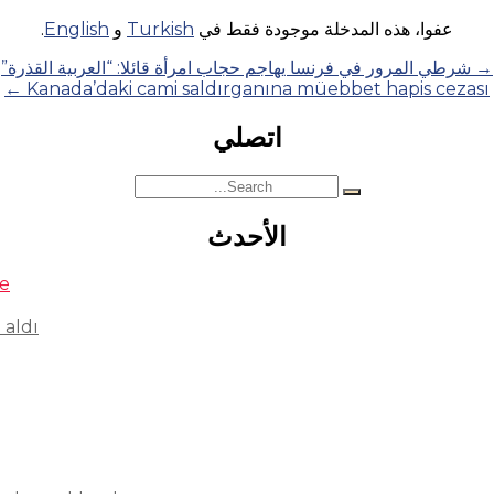
عفوا، هذه المدخلة موجودة فقط في
Turkish
و
English
.
→
شرطي المرور في فرنسا يهاجم حجاب امرأة قائلا: “العربية القذرة”
←
Kanada’daki cami saldırganına müebbet hapis cezası
اتصلي
Search
for:
الأحدث
se
 aldı