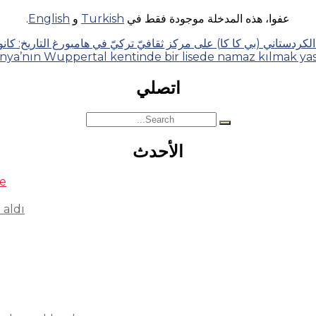
عفوا، هذه المدخلة موجودة فقط في
Turkish
و
English
.
ني (بي كا كا) على مركز ثقافيّ تركيّ في هامبورغ التاريخ: كانون الأول 2016 – الدول
nya’nın Wuppertal kentinde bir lisede namaz kılmak ya
اتصلي
Search
for:
الأحدث
se
 aldı