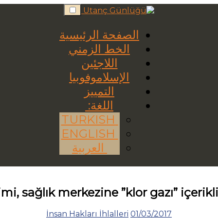
Skip
to
content
الصفحة الرئيسية
الخط الزمني
اللاجئين
الإسلاموفوبيا
التمييز
اللغة:
TURKISH
ENGLISH
العربية
i, sağlık merkezine ”klor gazı” içerikli
İnsan Hakları İhlalleri
01/03/2017