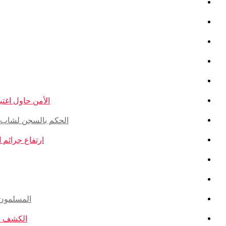
الأمن حاول اغتيال
الحكم بالسجن لشاب ذو أ
ارتفاع جرائم الكراهية ضد ال
المسلمون ال
الكشف عن ا