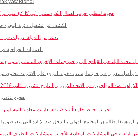
mak yasaklandı
هجوم لتنظيم حزب العمال الكردستاني (بي كا كا) على مركز ثقافيّ تركيّ 
الكشف عن تشغيل دائرة الهجرة في السويد للاج
بدعم من الدولة، دورات في “المغازلة” لل
العمليات الجراحية في حلب تتم
 محمد البلتاجي القيادي البارز في جماعة الإخوان المسلمين، ومنع عنه الملابس الش
صل مغربي في فرنسا بسبب دخوله لموقع على الانترنت يحتوي مواضيع وأبحاث عن ال
مهاجرين في الاتحاد الأوروبي التاريخ: تشرين الثاني 2016 – الدولة: ألمانيا، فرنسا، هولاندا، إيطاليا، لوكسمبورغ، المجر، سلوفينيا
هجوم عنصري على م
تخريب حائط جامع أثناء كتابة شعارات معادية للمسلمين في مدينة بوردو
روهينغا يطالبون المجتمع الدولي بالتدخل ضد الإبادة التي يتعرضون لها من قبل سلطة 
رتفاع في المشاركات المعادية للأجانب ومشاركات التطرف اليميني على الانترنت في أ