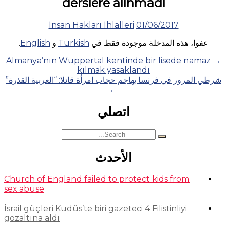
derslere alınmadı
İnsan Hakları İhlalleri
01/06/2017
عفوا، هذه المدخلة موجودة فقط في
Turkish
و
English
.
Posts
Almanya’nın Wuppertal kentinde bir lisede namaz
→
kılmak yasaklandı
navigation
شرطي المرور في فرنسا يهاجم حجاب امرأة قائلا: “العربية القذرة”
←
اتصلي
Search
for:
الأحدث
Church of England failed to protect kids from
sex abuse
İsrail güçleri Kudüs’te biri gazeteci 4 Filistinliyi
gözaltına aldı