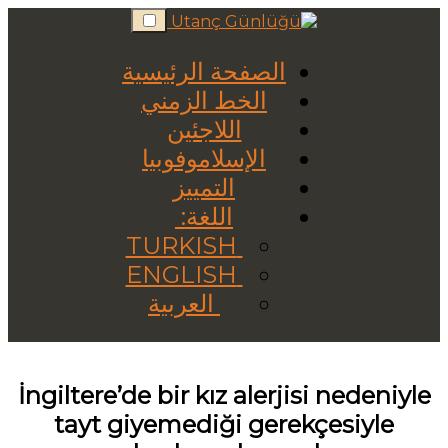
Skip
to
content
الصفحة الرئيسية
الخط الزمني
اللاجئين
الإسلاموفوبيا
التمييز
اللغة:
TURKISH
ENGLISH
العربية
İngiltere’de bir kız alerjisi nedeniyle
tayt giyemediği gerekçesiyle