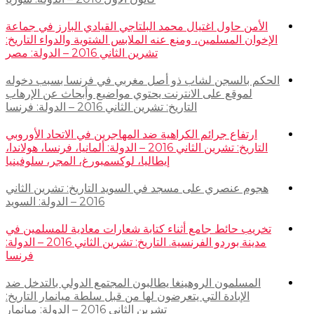
الأمن حاول اغتيال محمد البلتاجي القيادي البارز في جماعة
الإخوان المسلمين، ومنع عنه الملابس الشتوية والدواء التاريخ:
تشرين الثاني 2016 – الدولة: مصر
الحكم بالسجن لشاب ذو أصل مغربي في فرنسا بسبب دخوله
لموقع على الانترنت يحتوي مواضيع وأبحاث عن الإرهاب
التاريخ: تشرين الثاني 2016 – الدولة: فرنسا
ارتفاع جرائم الكراهية ضد المهاجرين في الاتحاد الأوروبي
التاريخ: تشرين الثاني 2016 – الدولة: ألمانيا، فرنسا، هولاندا،
إيطاليا، لوكسمبورغ، المجر، سلوفينيا
هجوم عنصري على مسجد في السويد التاريخ: تشرين الثاني
2016 – الدولة: السويد
تخريب حائط جامع أثناء كتابة شعارات معادية للمسلمين في
مدينة بوردو الفرنسية. التاريخ: تشرين الثاني 2016 – الدولة:
فرنسا
المسلمون الروهينغا يطالبون المجتمع الدولي بالتدخل ضد
الإبادة التي يتعرضون لها من قبل سلطة ميانمار التاريخ:
تشرين الثاني 2016 – الدولة: ميانمار