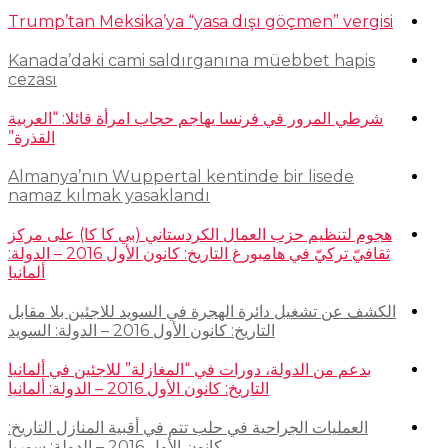
Trump’tan Meksika’ya “yasa dışı göçmen” vergisi
Kanada’daki cami saldırganına müebbet hapis
cezası
شرطي المرور في فرنسا يهاجم حجاب امرأة قائلا: “العربية
القذرة”
Almanya’nın Wuppertal kentinde bir lisede
namaz kılmak yasaklandı
هجوم لتنظيم حزب العمال الكردستاني (بي كا كا) على مركز
ثقافيّ تركيّ في هامبورغ التاريخ: كانون الأول 2016 – الدولة:
ألمانيا
الكشف عن تشغيل دائرة الهجرة في السويد للاجئين بلا مقابل
التاريخ: كانون الأول 2016 – الدولة: السويد
بدعم من الدولة، دورات في “المغازلة” للاجئين في ألمانيا
التاريخ: كانون الأول 2016 – الدولة: ألمانيا
العمليات الجراحية في حلب تتم في أقبية المنازل التاريخ:
كانون الأول 2016 – الدولة: سوريا