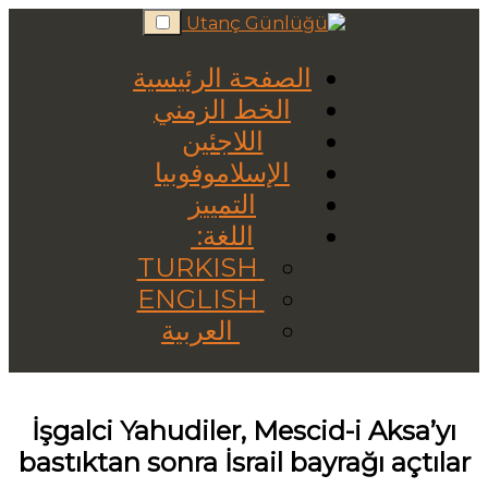
Skip
to
content
الصفحة الرئيسية
الخط الزمني
اللاجئين
الإسلاموفوبيا
التمييز
اللغة:
TURKISH
ENGLISH
العربية
İşgalci Yahudiler, Mescid-i Aksa’yı
bastıktan sonra İsrail bayrağı açtılar