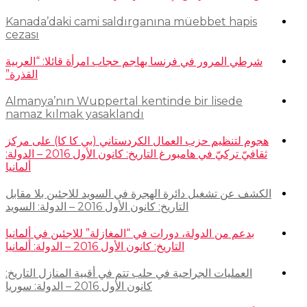
Kanada’daki cami saldırganına müebbet hapis
cezası
شرطي المرور في فرنسا يهاجم حجاب امرأة قائلا: “العربية
القذرة”
Almanya’nın Wuppertal kentinde bir lisede
namaz kılmak yasaklandı
هجوم لتنظيم حزب العمال الكردستاني (بي كا كا) على مركز
ثقافيّ تركيّ في هامبورغ التاريخ: كانون الأول 2016 – الدولة:
ألمانيا
الكشف عن تشغيل دائرة الهجرة في السويد للاجئين بلا مقابل
التاريخ: كانون الأول 2016 – الدولة: السويد
بدعم من الدولة، دورات في “المغازلة” للاجئين في ألمانيا
التاريخ: كانون الأول 2016 – الدولة: ألمانيا
العمليات الجراحية في حلب تتم في أقبية المنازل التاريخ:
كانون الأول 2016 – الدولة: سوريا