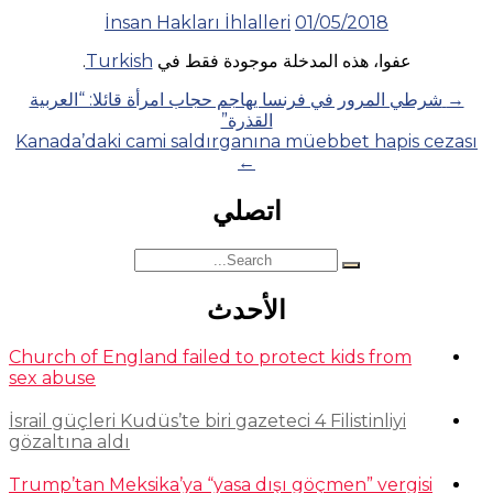
İnsan Hakları İhlalleri
01/05/2018
عفوا، هذه المدخلة موجودة فقط في
Turkish
.
Posts
→
شرطي المرور في فرنسا يهاجم حجاب امرأة قائلا: “العربية
القذرة”
navigation
Kanada’daki cami saldırganına müebbet hapis cezası
←
اتصلي
Search
for:
الأحدث
Church of England failed to protect kids from
sex abuse
İsrail güçleri Kudüs’te biri gazeteci 4 Filistinliyi
gözaltına aldı
Trump’tan Meksika’ya “yasa dışı göçmen” vergisi