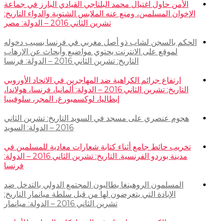
الأمن حاول اغتيال محمد البلتاجي القيادي البارز في جماعة
الإخوان المسلمين، ومنع عنه الملابس الشتوية والدواء التاريخ:
تشرين الثاني 2016 – الدولة: مصر
الحكم بالسجن لشاب ذو أصل مغربي في فرنسا بسبب دخوله
لموقع على الانترنت يحتوي مواضيع وأبحاث عن الإرهاب
التاريخ: تشرين الثاني 2016 – الدولة: فرنسا
ارتفاع جرائم الكراهية ضد المهاجرين في الاتحاد الأوروبي
التاريخ: تشرين الثاني 2016 – الدولة: ألمانيا، فرنسا، هولاندا،
إيطاليا، لوكسمبورغ، المجر، سلوفينيا
هجوم عنصري على مسجد في السويد التاريخ: تشرين الثاني
2016 – الدولة: السويد
تخريب حائط جامع أثناء كتابة شعارات معادية للمسلمين في
مدينة بوردو الفرنسية. التاريخ: تشرين الثاني 2016 – الدولة:
فرنسا
المسلمون الروهينغا يطالبون المجتمع الدولي بالتدخل ضد
الإبادة التي يتعرضون لها من قبل سلطة ميانمار التاريخ:
تشرين الثاني 2016 – الدولة: ميانمار