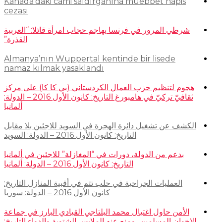
Kanada’daki cami saldırganına müebbet hapis
cezası
شرطي المرور في فرنسا يهاجم حجاب امرأة قائلا: “العربية
القذرة”
Almanya’nın Wuppertal kentinde bir lisede
namaz kılmak yasaklandı
هجوم لتنظيم حزب العمال الكردستاني (بي كا كا) على مركز
ثقافيّ تركيّ في هامبورغ التاريخ: كانون الأول 2016 – الدولة:
ألمانيا
الكشف عن تشغيل دائرة الهجرة في السويد للاجئين بلا مقابل
التاريخ: كانون الأول 2016 – الدولة: السويد
بدعم من الدولة، دورات في “المغازلة” للاجئين في ألمانيا
التاريخ: كانون الأول 2016 – الدولة: ألمانيا
العمليات الجراحية في حلب تتم في أقبية المنازل التاريخ:
كانون الأول 2016 – الدولة: سوريا
الأمن حاول اغتيال محمد البلتاجي القيادي البارز في جماعة
الإخوان المسلمين، ومنع عنه الملابس الشتوية والدواء التاريخ: