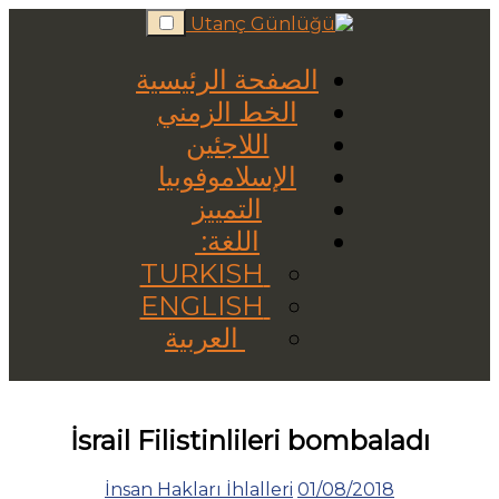
Skip
to
content
الصفحة الرئيسية
الخط الزمني
اللاجئين
الإسلاموفوبيا
التمييز
اللغة:
TURKISH
ENGLISH
العربية
İsrail Filistinlileri bombaladı
İnsan Hakları İhlalleri
01/08/2018