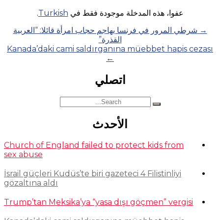
عفوا، هذه المدخلة موجودة فقط في
Turkish
.
Posts
→
شرطي المرور في فرنسا يهاجم حجاب امرأة قائلا: “العربية
القذرة”
navigation
Kanada’daki cami saldırganına müebbet hapis cezası
←
اتصلي
Search
for:
الأحدث
Church of England failed to protect kids from
sex abuse
İsrail güçleri Kudüs’te biri gazeteci 4 Filistinliyi
gözaltına aldı
Trump’tan Meksika’ya “yasa dışı göçmen” vergisi