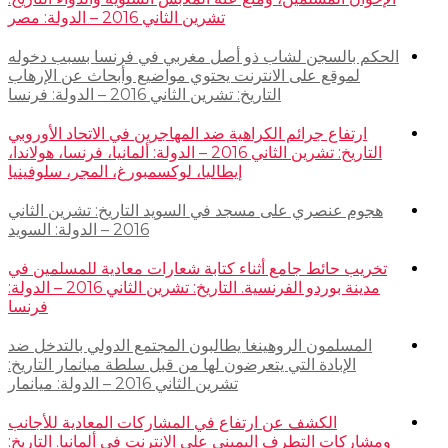
تشرين الثاني 2016 – الدولة: مصر
الحكم بالسجن لشاب ذو أصل مغربي في فرنسا بسبب دخوله
لموقع على الانترنت يحتوي مواضيع وأبحاث عن الإرهاب
التاريخ: تشرين الثاني 2016 – الدولة: فرنسا
ارتفاع جرائم الكراهية ضد المهاجرين في الاتحاد الأوروبي
التاريخ: تشرين الثاني 2016 – الدولة: ألمانيا، فرنسا، هولاندا،
إيطاليا، لوكسمبورغ، المجر، سلوفينيا
هجوم عنصري على مسجد في السويد التاريخ: تشرين الثاني
2016 – الدولة: السويد
تخريب حائط جامع أثناء كتابة شعارات معادية للمسلمين في
مدينة بوردو الفرنسية. التاريخ: تشرين الثاني 2016 – الدولة:
فرنسا
المسلمون الروهينغا يطالبون المجتمع الدولي بالتدخل ضد
الإبادة التي يتعرضون لها من قبل سلطة ميانمار التاريخ:
تشرين الثاني 2016 – الدولة: ميانمار
الكشف عن ارتفاع في المشاركات المعادية للأجانب
ومشاركات التطرف اليميني على الانترنت في ألمانيا. التاريخ: