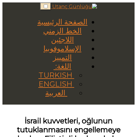
Skip
to
content
الصفحة الرئيسية
الخط الزمني
اللاجئين
الإسلاموفوبيا
التمييز
اللغة:
TURKISH
ENGLISH
العربية
İsrail kuvvetleri, oğlunun
tutuklanmasını engellemeye