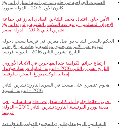
العمليات الجراحية في حلب تتم في أقبية المنازل التاريخ:
كانون الأول 2016 – الدولة: سوريا
الأمن حاول اغتيال محمد البلتاجي القيادي البارز في جماعة
الإخوان المسلمين، ومنع عنه الملابس الشتوية والدواء التاريخ:
تشرين الثاني 2016 – الدولة: مصر
الحكم بالسجن لشاب ذو أصل مغربي في فرنسا بسبب دخوله
لموقع على الانترنت يحتوي مواضيع وأبحاث عن الإرهاب
التاريخ: تشرين الثاني 2016 – الدولة: فرنسا
ارتفاع جرائم الكراهية ضد المهاجرين في الاتحاد الأوروبي
التاريخ: تشرين الثاني 2016 – الدولة: ألمانيا، فرنسا، هولاندا،
إيطاليا، لوكسمبورغ، المجر، سلوفينيا
هجوم عنصري على مسجد في السويد التاريخ: تشرين الثاني
2016 – الدولة: السويد
تخريب حائط جامع أثناء كتابة شعارات معادية للمسلمين في
مدينة بوردو الفرنسية. التاريخ: تشرين الثاني 2016 – الدولة:
فرنسا
المسلمون الروهينغا يطالبون المجتمع الدولي بالتدخل ضد