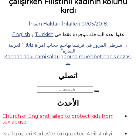
çalışırken Filistinli kadının kolunu
kırdı
İnsan Hakları İhlalleri
01/05/2018
عفوا، هذه المدخلة موجودة فقط في
Turkish
و
English
.
Posts
→
شرطي المرور في فرنسا يهاجم حجاب امرأة قائلا: “العربية
القذرة”
navigation
Kanada’daki cami saldırganına müebbet hapis cezası
←
اتصلي
Search
for:
الأحدث
Church of England failed to protect kids from
sex abuse
İsrail güçleri Kudüs’te biri gazeteci 4 Filistinliyi