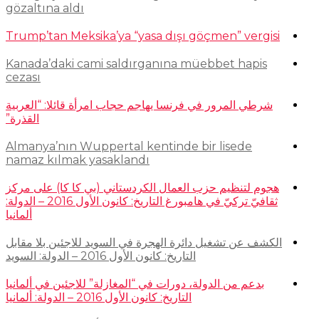
gözaltına aldı
Trump’tan Meksika’ya “yasa dışı göçmen” vergisi
Kanada’daki cami saldırganına müebbet hapis
cezası
شرطي المرور في فرنسا يهاجم حجاب امرأة قائلا: “العربية
القذرة”
Almanya’nın Wuppertal kentinde bir lisede
namaz kılmak yasaklandı
هجوم لتنظيم حزب العمال الكردستاني (بي كا كا) على مركز
ثقافيّ تركيّ في هامبورغ التاريخ: كانون الأول 2016 – الدولة:
ألمانيا
الكشف عن تشغيل دائرة الهجرة في السويد للاجئين بلا مقابل
التاريخ: كانون الأول 2016 – الدولة: السويد
بدعم من الدولة، دورات في “المغازلة” للاجئين في ألمانيا
التاريخ: كانون الأول 2016 – الدولة: ألمانيا