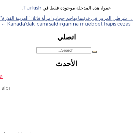
عفوا، هذه المدخلة موجودة فقط في
Turkish
.
→
شرطي المرور في فرنسا يهاجم حجاب امرأة قائلا: “العربية القذرة”
←
Kanada’daki cami saldırganına müebbet hapis cezası
اتصلي
Search
for:
الأحدث
se
 aldı