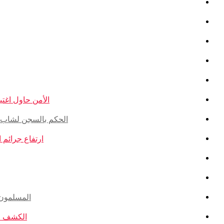
الأمن حاول اغتيال
الحكم بالسجن لشاب ذو أ
ارتفاع جرائم الكراهية ضد ال
المسلمون ال
الكشف عن ا