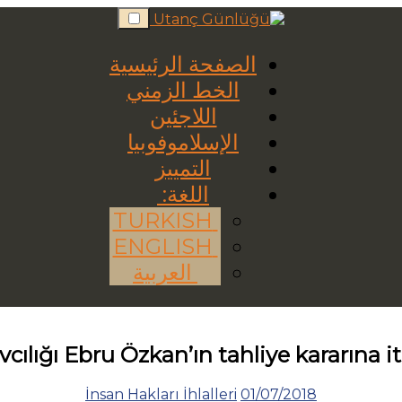
Skip
to
content
الصفحة الرئيسية
الخط الزمني
اللاجئين
الإسلاموفوبيا
التمييز
اللغة:
TURKISH
ENGLISH
العربية
avcılığı Ebru Özkan’ın tahliye kararına it
İnsan Hakları İhlalleri
01/07/2018