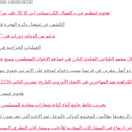
mak yasaklandı
هجوم لتنظيم حزب العمال الكردستاني (بي كا كا) على مركز ثقافيّ تركيّ 
الكشف عن تشغيل دائرة الهجرة في السويد للاج
بدعم من الدولة، دورات في “المغازلة” لل
العمليات الجراحية في حلب تتم
 محمد البلتاجي القيادي البارز في جماعة الإخوان المسلمين، ومنع عنه الملابس الش
صل مغربي في فرنسا بسبب دخوله لموقع على الانترنت يحتوي مواضيع وأبحاث عن ال
مهاجرين في الاتحاد الأوروبي التاريخ: تشرين الثاني 2016 – الدولة: ألمانيا، فرنسا، هولاندا، إيطاليا، لوكسمبورغ، المجر، سلوفينيا
هجوم عنصري على م
تخريب حائط جامع أثناء كتابة شعارات معادية للمسلمين في مدينة بوردو
روهينغا يطالبون المجتمع الدولي بالتدخل ضد الإبادة التي يتعرضون لها من قبل سلطة 
رتفاع في المشاركات المعادية للأجانب ومشاركات التطرف اليميني على الانترنت في أ