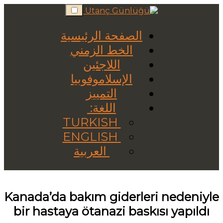
Skip
to
content
الصفحة الرئيسية
الخط الزمني
اللاجئين
الإسلاموفوبيا
التمييز
اللغة:
TURKISH
ENGLISH
العربية
Kanada’da bakım giderleri nedeniyle
bir hastaya ötanazi baskısı yapıldı