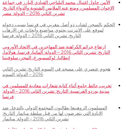
الأمن حاول اغتيال محمد البلتاجي القيادي البارز في جماعة
الإخوان المسلمين، ومنع عنه الملابس الشتوية والدواء التاريخ:
تشرين الثاني 2016 – الدولة: مصر
الحكم بالسجن لشاب ذو أصل مغربي في فرنسا بسبب دخوله
لموقع على الانترنت يحتوي مواضيع وأبحاث عن الإرهاب
التاريخ: تشرين الثاني 2016 – الدولة: فرنسا
ارتفاع جرائم الكراهية ضد المهاجرين في الاتحاد الأوروبي
التاريخ: تشرين الثاني 2016 – الدولة: ألمانيا، فرنسا، هولاندا،
إيطاليا، لوكسمبورغ، المجر، سلوفينيا
هجوم عنصري على مسجد في السويد التاريخ: تشرين الثاني
2016 – الدولة: السويد
تخريب حائط جامع أثناء كتابة شعارات معادية للمسلمين في
مدينة بوردو الفرنسية. التاريخ: تشرين الثاني 2016 – الدولة:
فرنسا
المسلمون الروهينغا يطالبون المجتمع الدولي بالتدخل ضد
الإبادة التي يتعرضون لها من قبل سلطة ميانمار التاريخ:
تشرين الثاني 2016 – الدولة: ميانمار