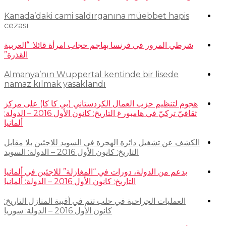
Kanada’daki cami saldırganına müebbet hapis
cezası
شرطي المرور في فرنسا يهاجم حجاب امرأة قائلا: “العربية
القذرة”
Almanya’nın Wuppertal kentinde bir lisede
namaz kılmak yasaklandı
هجوم لتنظيم حزب العمال الكردستاني (بي كا كا) على مركز
ثقافيّ تركيّ في هامبورغ التاريخ: كانون الأول 2016 – الدولة:
ألمانيا
الكشف عن تشغيل دائرة الهجرة في السويد للاجئين بلا مقابل
التاريخ: كانون الأول 2016 – الدولة: السويد
بدعم من الدولة، دورات في “المغازلة” للاجئين في ألمانيا
التاريخ: كانون الأول 2016 – الدولة: ألمانيا
العمليات الجراحية في حلب تتم في أقبية المنازل التاريخ:
كانون الأول 2016 – الدولة: سوريا