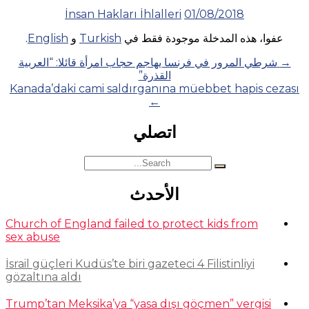
İnsan Hakları İhlalleri
01/08/2018
عفوا، هذه المدخلة موجودة فقط في
Turkish
و
English
.
Posts
→
شرطي المرور في فرنسا يهاجم حجاب امرأة قائلا: “العربية
القذرة”
navigation
Kanada’daki cami saldırganına müebbet hapis cezası
←
اتصلي
Search
for:
الأحدث
Church of England failed to protect kids from
sex abuse
İsrail güçleri Kudüs’te biri gazeteci 4 Filistinliyi
gözaltına aldı
Trump’tan Meksika’ya “yasa dışı göçmen” vergisi