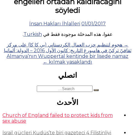
engelleri ortadan kaldıracağını
söyledi
İnsan Hakları İhlalleri
01/01/2017
عفوا، هذه المدخلة موجودة فقط في
Turkish
.
Posts
→
هجوم لتنظيم حزب العمال الكردستاني (بي كا كا) على مركز
ثقافيّ تركيّ في هامبورغ التاريخ: كانون الأول 2016 – الدولة: ألمانيا
navigation
Almanya’nın Wuppertal kentinde bir lisede namaz
←
kılmak yasaklandı
اتصلي
Search
for:
الأحدث
Church of England failed to protect kids from
sex abuse
İsrail güçleri Kudüs’te biri gazeteci 4 Filistinliyi