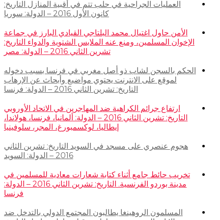
العمليات الجراحية في حلب تتم في أقبية المنازل التاريخ:
كانون الأول 2016 – الدولة: سوريا
الأمن حاول اغتيال محمد البلتاجي القيادي البارز في جماعة
الإخوان المسلمين، ومنع عنه الملابس الشتوية والدواء التاريخ:
تشرين الثاني 2016 – الدولة: مصر
الحكم بالسجن لشاب ذو أصل مغربي في فرنسا بسبب دخوله
لموقع على الانترنت يحتوي مواضيع وأبحاث عن الإرهاب
التاريخ: تشرين الثاني 2016 – الدولة: فرنسا
ارتفاع جرائم الكراهية ضد المهاجرين في الاتحاد الأوروبي
التاريخ: تشرين الثاني 2016 – الدولة: ألمانيا، فرنسا، هولاندا،
إيطاليا، لوكسمبورغ، المجر، سلوفينيا
هجوم عنصري على مسجد في السويد التاريخ: تشرين الثاني
2016 – الدولة: السويد
تخريب حائط جامع أثناء كتابة شعارات معادية للمسلمين في
مدينة بوردو الفرنسية. التاريخ: تشرين الثاني 2016 – الدولة:
فرنسا
المسلمون الروهينغا يطالبون المجتمع الدولي بالتدخل ضد