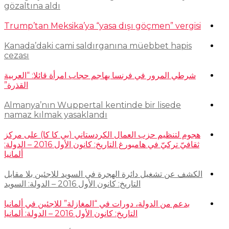
gözaltına aldı
Trump’tan Meksika’ya “yasa dışı göçmen” vergisi
Kanada’daki cami saldırganına müebbet hapis
cezası
شرطي المرور في فرنسا يهاجم حجاب امرأة قائلا: “العربية
القذرة”
Almanya’nın Wuppertal kentinde bir lisede
namaz kılmak yasaklandı
هجوم لتنظيم حزب العمال الكردستاني (بي كا كا) على مركز
ثقافيّ تركيّ في هامبورغ التاريخ: كانون الأول 2016 – الدولة:
ألمانيا
الكشف عن تشغيل دائرة الهجرة في السويد للاجئين بلا مقابل
التاريخ: كانون الأول 2016 – الدولة: السويد
بدعم من الدولة، دورات في “المغازلة” للاجئين في ألمانيا
التاريخ: كانون الأول 2016 – الدولة: ألمانيا