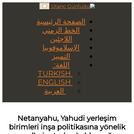
Skip
to
content
الصفحة الرئيسية
الخط الزمني
اللاجئين
الإسلاموفوبيا
التمييز
اللغة:
TURKISH
ENGLISH
العربية
Netanyahu, Yahudi yerleşim
birimleri inşa politikasına yönelik