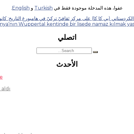
عفوا، هذه المدخلة موجودة فقط في
Turkish
و
English
.
ني (بي كا كا) على مركز ثقافيّ تركيّ في هامبورغ التاريخ: كانون الأول 2016 – الدول
nya’nın Wuppertal kentinde bir lisede namaz kılmak ya
اتصلي
Search
for:
الأحدث
se
 aldı