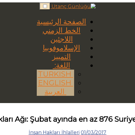
Skip
to
content
الصفحة الرئيسية
الخط الزمني
اللاجئين
الإسلاموفوبيا
التمييز
اللغة:
TURKISH
ENGLISH
العربية
ları Ağı: Şubat ayında en az 876 Suriyel
İnsan Hakları İhlalleri
01/03/2017