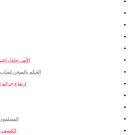
الأمن حاول اغتيال
الحكم بالسجن لشاب ذو أ
ارتفاع جرائم الكراهية ضد ال
المسلمون ال
الكشف عن ا