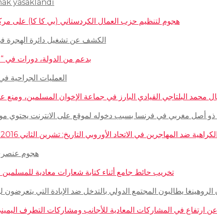
mak yasaklandı
هجوم لتنظيم حزب العمال الكردستاني (بي كا كا) على مركز ثقافيّ تركيّ 
الكشف عن تشغيل دائرة الهجرة في السويد للاج
بدعم من الدولة، دورات في “المغازلة” لل
العمليات الجراحية في حلب تتم
 محمد البلتاجي القيادي البارز في جماعة الإخوان المسلمين، ومنع عنه الملابس الش
صل مغربي في فرنسا بسبب دخوله لموقع على الانترنت يحتوي مواضيع وأبحاث عن ال
مهاجرين في الاتحاد الأوروبي التاريخ: تشرين الثاني 2016 – الدولة: ألمانيا، فرنسا، هولاندا، إيطاليا، لوكسمبورغ، المجر، سلوفينيا
هجوم عنصري على م
تخريب حائط جامع أثناء كتابة شعارات معادية للمسلمين في مدينة بوردو
روهينغا يطالبون المجتمع الدولي بالتدخل ضد الإبادة التي يتعرضون لها من قبل سلطة 
رتفاع في المشاركات المعادية للأجانب ومشاركات التطرف اليميني على الانترنت في أ