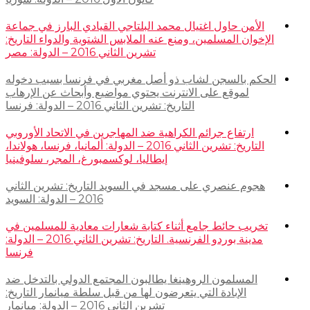
الأمن حاول اغتيال محمد البلتاجي القيادي البارز في جماعة
الإخوان المسلمين، ومنع عنه الملابس الشتوية والدواء التاريخ:
تشرين الثاني 2016 – الدولة: مصر
الحكم بالسجن لشاب ذو أصل مغربي في فرنسا بسبب دخوله
لموقع على الانترنت يحتوي مواضيع وأبحاث عن الإرهاب
التاريخ: تشرين الثاني 2016 – الدولة: فرنسا
ارتفاع جرائم الكراهية ضد المهاجرين في الاتحاد الأوروبي
التاريخ: تشرين الثاني 2016 – الدولة: ألمانيا، فرنسا، هولاندا،
إيطاليا، لوكسمبورغ، المجر، سلوفينيا
هجوم عنصري على مسجد في السويد التاريخ: تشرين الثاني
2016 – الدولة: السويد
تخريب حائط جامع أثناء كتابة شعارات معادية للمسلمين في
مدينة بوردو الفرنسية. التاريخ: تشرين الثاني 2016 – الدولة:
فرنسا
المسلمون الروهينغا يطالبون المجتمع الدولي بالتدخل ضد
الإبادة التي يتعرضون لها من قبل سلطة ميانمار التاريخ:
تشرين الثاني 2016 – الدولة: ميانمار