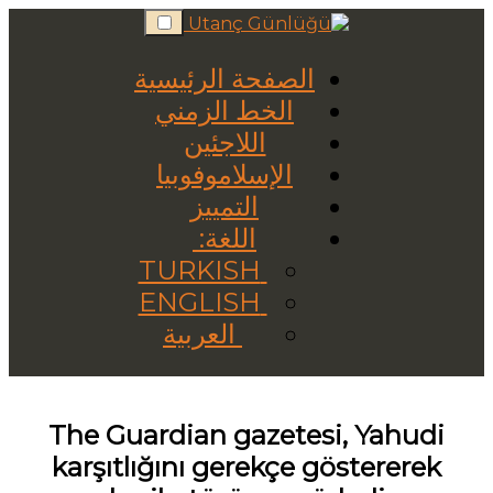
Skip
to
content
الصفحة الرئيسية
الخط الزمني
اللاجئين
الإسلاموفوبيا
التمييز
اللغة:
TURKISH
ENGLISH
العربية
The Guardian gazetesi, Yahudi
karşıtlığını gerekçe göstererek