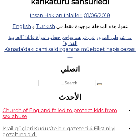
karikatürü sansürledi
İnsan Hakları İhlalleri
01/06/2018
عفوا، هذه المدخلة موجودة فقط في
Turkish
و
English
.
Posts
→
شرطي المرور في فرنسا يهاجم حجاب امرأة قائلا: “العربية
القذرة”
navigation
Kanada’daki cami saldırganına müebbet hapis cezası
←
اتصلي
Search
for:
الأحدث
Church of England failed to protect kids from
sex abuse
İsrail güçleri Kudüs’te biri gazeteci 4 Filistinliyi
gözaltına aldı