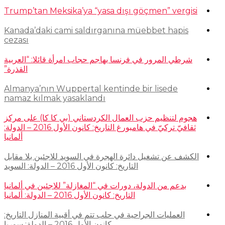
Trump’tan Meksika’ya “yasa dışı göçmen” vergisi
Kanada’daki cami saldırganına müebbet hapis
cezası
شرطي المرور في فرنسا يهاجم حجاب امرأة قائلا: “العربية
القذرة”
Almanya’nın Wuppertal kentinde bir lisede
namaz kılmak yasaklandı
هجوم لتنظيم حزب العمال الكردستاني (بي كا كا) على مركز
ثقافيّ تركيّ في هامبورغ التاريخ: كانون الأول 2016 – الدولة:
ألمانيا
الكشف عن تشغيل دائرة الهجرة في السويد للاجئين بلا مقابل
التاريخ: كانون الأول 2016 – الدولة: السويد
بدعم من الدولة، دورات في “المغازلة” للاجئين في ألمانيا
التاريخ: كانون الأول 2016 – الدولة: ألمانيا
العمليات الجراحية في حلب تتم في أقبية المنازل التاريخ:
كانون الأول 2016 – الدولة: سوريا