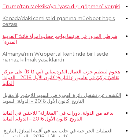
Trump’tan Meksika’ya “yasa dışı göçmen” vergisi
Kanada’daki cami saldırganına müebbet hapis
cezası
شرطي المرور في فرنسا يهاجم حجاب امرأة قائلا: “العربية
القذرة”
Almanya’nın Wuppertal kentinde bir lisede
namaz kılmak yasaklandı
هجوم لتنظيم حزب العمال الكردستاني (بي كا كا) على مركز
ثقافيّ تركيّ في هامبورغ التاريخ: كانون الأول 2016 – الدولة:
ألمانيا
الكشف عن تشغيل دائرة الهجرة في السويد للاجئين بلا مقابل
التاريخ: كانون الأول 2016 – الدولة: السويد
بدعم من الدولة، دورات في “المغازلة” للاجئين في ألمانيا
التاريخ: كانون الأول 2016 – الدولة: ألمانيا
العمليات الجراحية في حلب تتم في أقبية المنازل التاريخ:
كانون الأول 2016 – الدولة: سوريا