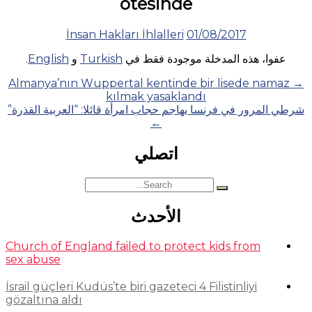
ötesinde
İnsan Hakları İhlalleri
01/08/2017
عفوا، هذه المدخلة موجودة فقط في
Turkish
و
English
.
Posts
Almanya’nın Wuppertal kentinde bir lisede namaz
→
kılmak yasaklandı
navigation
شرطي المرور في فرنسا يهاجم حجاب امرأة قائلا: “العربية القذرة”
←
اتصلي
Search
for:
الأحدث
Church of England failed to protect kids from
sex abuse
İsrail güçleri Kudüs’te biri gazeteci 4 Filistinliyi
gözaltına aldı