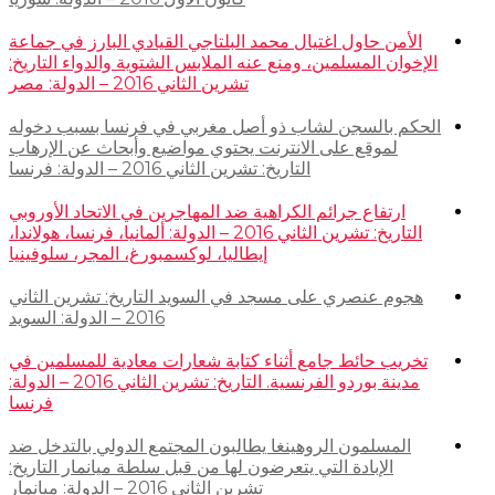
الأمن حاول اغتيال محمد البلتاجي القيادي البارز في جماعة
الإخوان المسلمين، ومنع عنه الملابس الشتوية والدواء التاريخ:
تشرين الثاني 2016 – الدولة: مصر
الحكم بالسجن لشاب ذو أصل مغربي في فرنسا بسبب دخوله
لموقع على الانترنت يحتوي مواضيع وأبحاث عن الإرهاب
التاريخ: تشرين الثاني 2016 – الدولة: فرنسا
ارتفاع جرائم الكراهية ضد المهاجرين في الاتحاد الأوروبي
التاريخ: تشرين الثاني 2016 – الدولة: ألمانيا، فرنسا، هولاندا،
إيطاليا، لوكسمبورغ، المجر، سلوفينيا
هجوم عنصري على مسجد في السويد التاريخ: تشرين الثاني
2016 – الدولة: السويد
تخريب حائط جامع أثناء كتابة شعارات معادية للمسلمين في
مدينة بوردو الفرنسية. التاريخ: تشرين الثاني 2016 – الدولة:
فرنسا
المسلمون الروهينغا يطالبون المجتمع الدولي بالتدخل ضد
الإبادة التي يتعرضون لها من قبل سلطة ميانمار التاريخ:
تشرين الثاني 2016 – الدولة: ميانمار