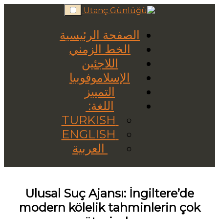
Skip
to
content
الصفحة الرئيسية
الخط الزمني
اللاجئين
الإسلاموفوبيا
التمييز
اللغة:
TURKISH
ENGLISH
العربية
Ulusal Suç Ajansı: İngiltere’de
modern kölelik tahminlerin çok