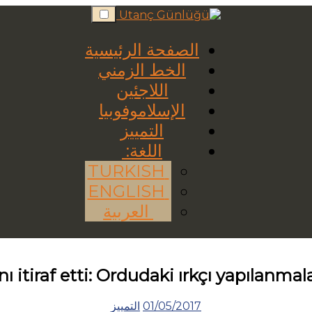
Skip
to
content
الصفحة الرئيسية
الخط الزمني
اللاجئين
الإسلاموفوبيا
التمييز
اللغة:
TURKISH
ENGLISH
العربية
itiraf etti: Ordudaki ırkçı yapılanmal
01/05/2017
التمييز