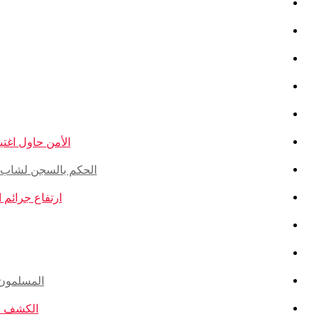
الأمن حاول اغتيال
الحكم بالسجن لشاب ذو أ
ارتفاع جرائم الكراهية ضد ال
المسلمون ال
الكشف عن ا