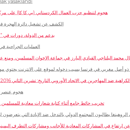
mak yasaklandı
هجوم لتنظيم حزب العمال الكردستاني (بي كا كا) على مركز ثقافيّ تركيّ 
الكشف عن تشغيل دائرة الهجرة في السويد للاج
بدعم من الدولة، دورات في “المغازلة” لل
العمليات الجراحية في حلب تتم
 محمد البلتاجي القيادي البارز في جماعة الإخوان المسلمين، ومنع عنه الملابس الش
صل مغربي في فرنسا بسبب دخوله لموقع على الانترنت يحتوي مواضيع وأبحاث عن ال
مهاجرين في الاتحاد الأوروبي التاريخ: تشرين الثاني 2016 – الدولة: ألمانيا، فرنسا، هولاندا، إيطاليا، لوكسمبورغ، المجر، سلوفينيا
هجوم عنصري على م
تخريب حائط جامع أثناء كتابة شعارات معادية للمسلمين في مدينة بوردو
روهينغا يطالبون المجتمع الدولي بالتدخل ضد الإبادة التي يتعرضون لها من قبل سلطة 
رتفاع في المشاركات المعادية للأجانب ومشاركات التطرف اليميني على الانترنت في أ