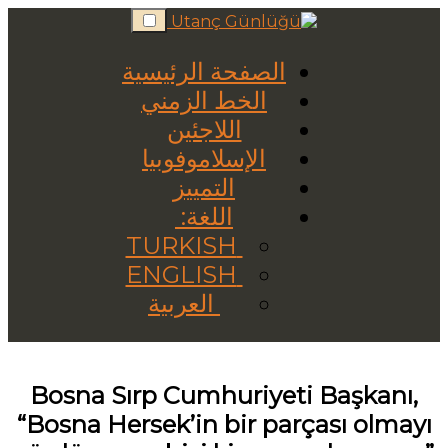
Skip
to
content
الصفحة الرئيسية
الخط الزمني
اللاجئين
الإسلاموفوبيا
التمييز
اللغة:
TURKISH
ENGLISH
العربية
Bosna Sırp Cumhuriyeti Başkanı,
“Bosna Hersek’in bir parçası olmayı