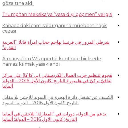
gözaltına aldı
Trump’tan Meksika’ya “yasa dışı göçmen” vergisi
Kanada’daki cami saldırganına müebbet hapis
cezası
شرطي المرور في فرنسا يهاجم حجاب امرأة قائلا: “العربية
القذرة”
Almanya’nın Wuppertal kentinde bir lisede
namaz kılmak yasaklandı
هجوم لتنظيم حزب العمال الكردستاني (بي كا كا) على مركز
ثقافيّ تركيّ في هامبورغ التاريخ: كانون الأول 2016 – الدولة:
ألمانيا
الكشف عن تشغيل دائرة الهجرة في السويد للاجئين بلا مقابل
التاريخ: كانون الأول 2016 – الدولة: السويد
بدعم من الدولة، دورات في “المغازلة” للاجئين في ألمانيا
التاريخ: كانون الأول 2016 – الدولة: ألمانيا