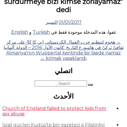
sürdürmeye bizi kimse zorlayamaz”
dedi
01/01/2017
التمييز
عفوا، هذه المدخلة موجودة فقط في
Turkish
و
English
.
Posts
→
هجوم لتنظيم حزب العمال الكردستاني (بي كا كا) على مركز
ثقافيّ تركيّ في هامبورغ التاريخ: كانون الأول 2016 – الدولة: ألمانيا
navigation
Almanya’nın Wuppertal kentinde bir lisede namaz
←
kılmak yasaklandı
اتصلي
Search
for:
الأحدث
Church of England failed to protect kids from
sex abuse
İsrail güçleri Kudüs’te biri gazeteci 4 Filistinliyi