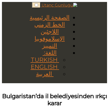
Skip
to
content
الصفحة الرئيسية
الخط الزمني
اللاجئين
الإسلاموفوبيا
التمييز
اللغة:
TURKISH
ENGLISH
العربية
Bulgaristan’da il belediyesinden ırkçı
karar