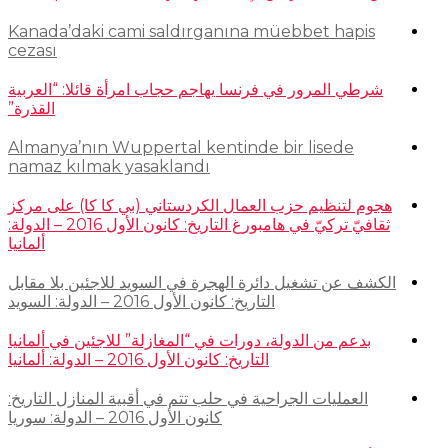
Kanada’daki cami saldırganına müebbet hapis
cezası
شرطي المرور في فرنسا يهاجم حجاب امرأة قائلا: “العربية
القذرة”
Almanya’nın Wuppertal kentinde bir lisede
namaz kılmak yasaklandı
هجوم لتنظيم حزب العمال الكردستاني (بي كا كا) على مركز
ثقافيّ تركيّ في هامبورغ التاريخ: كانون الأول 2016 – الدولة:
ألمانيا
الكشف عن تشغيل دائرة الهجرة في السويد للاجئين بلا مقابل
التاريخ: كانون الأول 2016 – الدولة: السويد
بدعم من الدولة، دورات في “المغازلة” للاجئين في ألمانيا
التاريخ: كانون الأول 2016 – الدولة: ألمانيا
العمليات الجراحية في حلب تتم في أقبية المنازل التاريخ:
كانون الأول 2016 – الدولة: سوريا