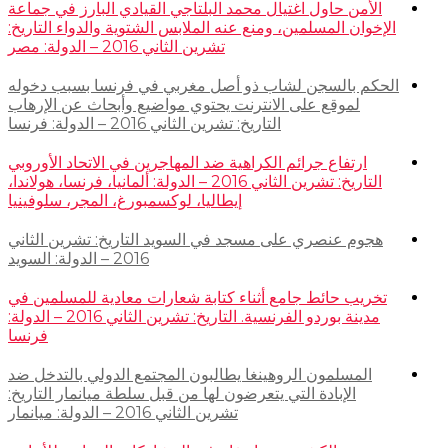
الأمن حاول اغتيال محمد البلتاجي القيادي البارز في جماعة
الإخوان المسلمين، ومنع عنه الملابس الشتوية والدواء التاريخ:
تشرين الثاني 2016 – الدولة: مصر
الحكم بالسجن لشاب ذو أصل مغربي في فرنسا بسبب دخوله
لموقع على الانترنت يحتوي مواضيع وأبحاث عن الإرهاب
التاريخ: تشرين الثاني 2016 – الدولة: فرنسا
ارتفاع جرائم الكراهية ضد المهاجرين في الاتحاد الأوروبي
التاريخ: تشرين الثاني 2016 – الدولة: ألمانيا، فرنسا، هولاندا،
إيطاليا، لوكسمبورغ، المجر، سلوفينيا
هجوم عنصري على مسجد في السويد التاريخ: تشرين الثاني
2016 – الدولة: السويد
تخريب حائط جامع أثناء كتابة شعارات معادية للمسلمين في
مدينة بوردو الفرنسية. التاريخ: تشرين الثاني 2016 – الدولة:
فرنسا
المسلمون الروهينغا يطالبون المجتمع الدولي بالتدخل ضد
الإبادة التي يتعرضون لها من قبل سلطة ميانمار التاريخ:
تشرين الثاني 2016 – الدولة: ميانمار