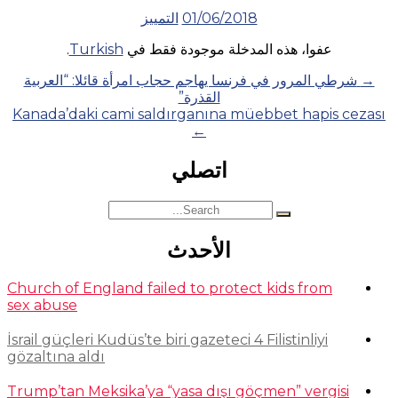
01/06/2018
التمييز
عفوا، هذه المدخلة موجودة فقط في
Turkish
.
Posts
→
شرطي المرور في فرنسا يهاجم حجاب امرأة قائلا: “العربية
القذرة”
navigation
Kanada’daki cami saldırganına müebbet hapis cezası
←
اتصلي
Search
for:
الأحدث
Church of England failed to protect kids from
sex abuse
İsrail güçleri Kudüs’te biri gazeteci 4 Filistinliyi
gözaltına aldı
Trump’tan Meksika’ya “yasa dışı göçmen” vergisi