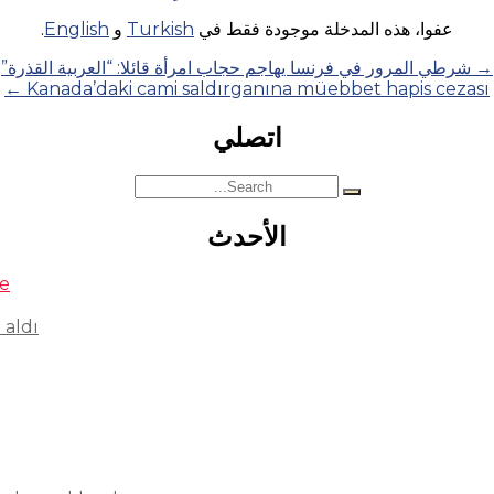
عفوا، هذه المدخلة موجودة فقط في
Turkish
و
English
.
→
شرطي المرور في فرنسا يهاجم حجاب امرأة قائلا: “العربية القذرة”
←
Kanada’daki cami saldırganına müebbet hapis cezası
اتصلي
Search
for:
الأحدث
se
 aldı