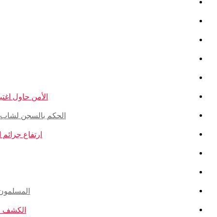
الأمن حاول اغتيال
الحكم بالسجن لشاب ذو أ
ارتفاع جرائم الكراهية ضد ال
المسلمون ال
الكشف عن ا