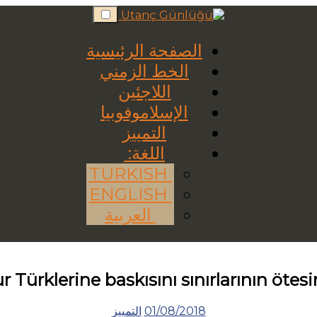
Skip
to
content
الصفحة الرئيسية
الخط الزمني
اللاجئين
الإسلاموفوبيا
التمييز
اللغة:
TURKISH
ENGLISH
العربية
r Türklerine baskısını sınırlarının ötesi
01/08/2018
التمييز