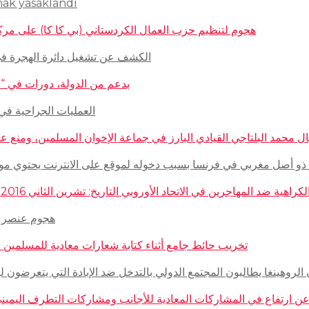
mak yasaklandı
هجوم لتنظيم حزب العمال الكردستاني (بي كا كا) على مركز ثقافيّ تركيّ 
الكشف عن تشغيل دائرة الهجرة في السويد للاج
بدعم من الدولة، دورات في “المغازلة” لل
العمليات الجراحية في حلب تتم
 محمد البلتاجي القيادي البارز في جماعة الإخوان المسلمين، ومنع عنه الملابس الش
صل مغربي في فرنسا بسبب دخوله لموقع على الانترنت يحتوي مواضيع وأبحاث عن ال
مهاجرين في الاتحاد الأوروبي التاريخ: تشرين الثاني 2016 – الدولة: ألمانيا، فرنسا، هولاندا، إيطاليا، لوكسمبورغ، المجر، سلوفينيا
هجوم عنصري على م
تخريب حائط جامع أثناء كتابة شعارات معادية للمسلمين في مدينة بوردو
روهينغا يطالبون المجتمع الدولي بالتدخل ضد الإبادة التي يتعرضون لها من قبل سلطة 
رتفاع في المشاركات المعادية للأجانب ومشاركات التطرف اليميني على الانترنت في أ