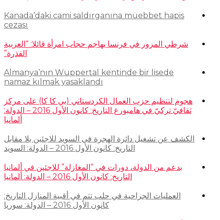
Kanada’daki cami saldırganına müebbet hapis
cezası
شرطي المرور في فرنسا يهاجم حجاب امرأة قائلا: “العربية
القذرة”
Almanya’nın Wuppertal kentinde bir lisede
namaz kılmak yasaklandı
هجوم لتنظيم حزب العمال الكردستاني (بي كا كا) على مركز
ثقافيّ تركيّ في هامبورغ التاريخ: كانون الأول 2016 – الدولة:
ألمانيا
الكشف عن تشغيل دائرة الهجرة في السويد للاجئين بلا مقابل
التاريخ: كانون الأول 2016 – الدولة: السويد
بدعم من الدولة، دورات في “المغازلة” للاجئين في ألمانيا
التاريخ: كانون الأول 2016 – الدولة: ألمانيا
العمليات الجراحية في حلب تتم في أقبية المنازل التاريخ:
كانون الأول 2016 – الدولة: سوريا