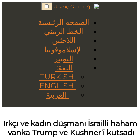
Skip
to
content
الصفحة الرئيسية
الخط الزمني
اللاجئين
الإسلاموفوبيا
التمييز
اللغة:
TURKISH
ENGLISH
العربية
Irkçı ve kadın düşmanı İsrailli haham
Ivanka Trump ve Kushner’i kutsadı