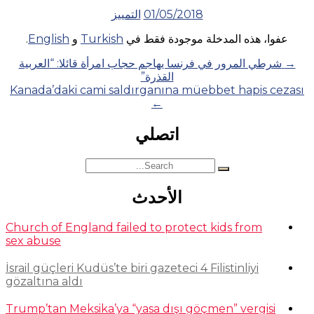
01/05/2018
التمييز
عفوا، هذه المدخلة موجودة فقط في
Turkish
و
English
.
Posts
→
شرطي المرور في فرنسا يهاجم حجاب امرأة قائلا: “العربية
القذرة”
navigation
Kanada’daki cami saldırganına müebbet hapis cezası
←
اتصلي
Search
for:
الأحدث
Church of England failed to protect kids from
sex abuse
İsrail güçleri Kudüs’te biri gazeteci 4 Filistinliyi
gözaltına aldı
Trump’tan Meksika’ya “yasa dışı göçmen” vergisi