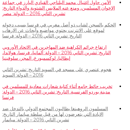
الأمن حاول اغتيال محمد البلتاجي القيادي البارز في جماعة
الإخوان المسلمين، ومنع عنه الملابس الشتوية والدواء التاريخ:
تشرين الثاني 2016 – الدولة: مصر
الحكم بالسجن لشاب ذو أصل مغربي في فرنسا بسبب دخوله
لموقع على الانترنت يحتوي مواضيع وأبحاث عن الإرهاب
التاريخ: تشرين الثاني 2016 – الدولة: فرنسا
ارتفاع جرائم الكراهية ضد المهاجرين في الاتحاد الأوروبي
التاريخ: تشرين الثاني 2016 – الدولة: ألمانيا، فرنسا، هولاندا،
إيطاليا، لوكسمبورغ، المجر، سلوفينيا
هجوم عنصري على مسجد في السويد التاريخ: تشرين الثاني
2016 – الدولة: السويد
تخريب حائط جامع أثناء كتابة شعارات معادية للمسلمين في
مدينة بوردو الفرنسية. التاريخ: تشرين الثاني 2016 – الدولة:
فرنسا
المسلمون الروهينغا يطالبون المجتمع الدولي بالتدخل ضد
الإبادة التي يتعرضون لها من قبل سلطة ميانمار التاريخ:
تشرين الثاني 2016 – الدولة: ميانمار