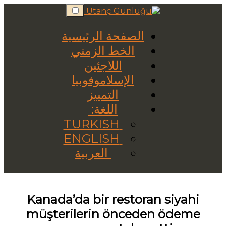
Skip
to
content
الصفحة الرئيسية
الخط الزمني
اللاجئين
الإسلاموفوبيا
التمييز
اللغة:
TURKISH
ENGLISH
العربية
Kanada’da bir restoran siyahi
müşterilerin önceden ödeme