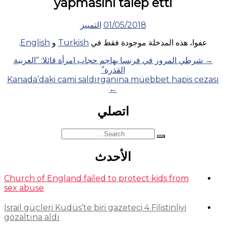
yapmasını talep etti
01/05/2018
التمييز
عفوا، هذه المدخلة موجودة فقط في
Turkish
و
English
.
Posts
→
شرطي المرور في فرنسا يهاجم حجاب امرأة قائلا: “العربية
القذرة”
navigation
Kanada’daki cami saldırganına müebbet hapis cezası
←
اتصلي
Search
for:
الأحدث
Church of England failed to protect kids from
sex abuse
İsrail güçleri Kudüs’te biri gazeteci 4 Filistinliyi
gözaltına aldı