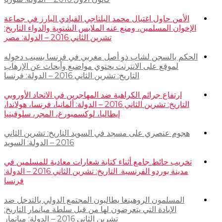
الأمن حاول اغتيال محمد البلتاجي القيادي البارز في جماعة
الإخوان المسلمين، ومنع عنه الملابس الشتوية والدواء التاريخ:
تشرين الثاني 2016 – الدولة: مصر
الحكم بالسجن لشاب ذو أصل مغربي في فرنسا بسبب دخوله
لموقع على الانترنت يحتوي مواضيع وأبحاث عن الإرهاب
التاريخ: تشرين الثاني 2016 – الدولة: فرنسا
ارتفاع جرائم الكراهية ضد المهاجرين في الاتحاد الأوروبي
التاريخ: تشرين الثاني 2016 – الدولة: ألمانيا، فرنسا، هولاندا،
إيطاليا، لوكسمبورغ، المجر، سلوفينيا
هجوم عنصري على مسجد في السويد التاريخ: تشرين الثاني
2016 – الدولة: السويد
تخريب حائط جامع أثناء كتابة شعارات معادية للمسلمين في
مدينة بوردو الفرنسية. التاريخ: تشرين الثاني 2016 – الدولة:
فرنسا
المسلمون الروهينغا يطالبون المجتمع الدولي بالتدخل ضد
الإبادة التي يتعرضون لها من قبل سلطة ميانمار التاريخ:
تشرين الثاني 2016 – الدولة: ميانمار