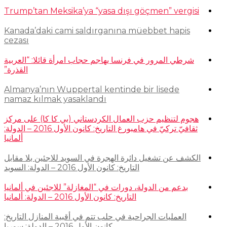
Trump’tan Meksika’ya “yasa dışı göçmen” vergisi
Kanada’daki cami saldırganına müebbet hapis
cezası
شرطي المرور في فرنسا يهاجم حجاب امرأة قائلا: “العربية
القذرة”
Almanya’nın Wuppertal kentinde bir lisede
namaz kılmak yasaklandı
هجوم لتنظيم حزب العمال الكردستاني (بي كا كا) على مركز
ثقافيّ تركيّ في هامبورغ التاريخ: كانون الأول 2016 – الدولة:
ألمانيا
الكشف عن تشغيل دائرة الهجرة في السويد للاجئين بلا مقابل
التاريخ: كانون الأول 2016 – الدولة: السويد
بدعم من الدولة، دورات في “المغازلة” للاجئين في ألمانيا
التاريخ: كانون الأول 2016 – الدولة: ألمانيا
العمليات الجراحية في حلب تتم في أقبية المنازل التاريخ:
كانون الأول 2016 – الدولة: سوريا