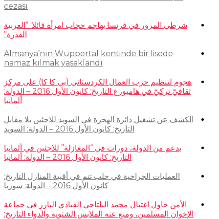
cezası
شرطي المرور في فرنسا يهاجم حجاب امرأة قائلا: “العربية
القذرة”
Almanya’nın Wuppertal kentinde bir lisede
namaz kılmak yasaklandı
هجوم لتنظيم حزب العمال الكردستاني (بي كا كا) على مركز
ثقافيّ تركيّ في هامبورغ التاريخ: كانون الأول 2016 – الدولة:
ألمانيا
الكشف عن تشغيل دائرة الهجرة في السويد للاجئين بلا مقابل
التاريخ: كانون الأول 2016 – الدولة: السويد
بدعم من الدولة، دورات في “المغازلة” للاجئين في ألمانيا
التاريخ: كانون الأول 2016 – الدولة: ألمانيا
العمليات الجراحية في حلب تتم في أقبية المنازل التاريخ:
كانون الأول 2016 – الدولة: سوريا
الأمن حاول اغتيال محمد البلتاجي القيادي البارز في جماعة
الإخوان المسلمين، ومنع عنه الملابس الشتوية والدواء التاريخ: