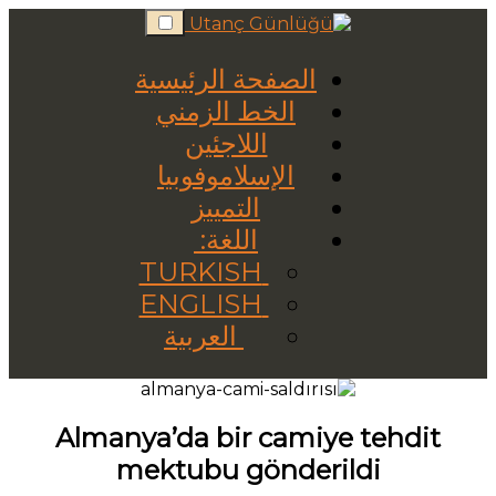
Skip
to
content
الصفحة الرئيسية
الخط الزمني
اللاجئين
الإسلاموفوبيا
التمييز
اللغة:
TURKISH
ENGLISH
العربية
Almanya’da bir camiye tehdit
mektubu gönderildi