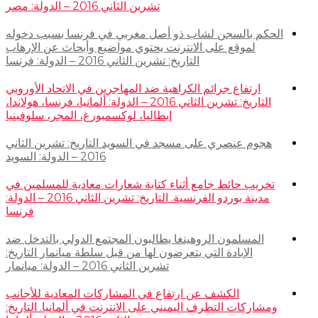
تشرين الثاني 2016 – الدولة: مصر
الحكم بالسجن لشاب ذو أصل مغربي في فرنسا بسبب دخوله
لموقع على الانترنت يحتوي مواضيع وأبحاث عن الإرهاب
التاريخ: تشرين الثاني 2016 – الدولة: فرنسا
ارتفاع جرائم الكراهية ضد المهاجرين في الاتحاد الأوروبي
التاريخ: تشرين الثاني 2016 – الدولة: ألمانيا، فرنسا، هولاندا،
إيطاليا، لوكسمبورغ، المجر، سلوفينيا
هجوم عنصري على مسجد في السويد التاريخ: تشرين الثاني
2016 – الدولة: السويد
تخريب حائط جامع أثناء كتابة شعارات معادية للمسلمين في
مدينة بوردو الفرنسية. التاريخ: تشرين الثاني 2016 – الدولة:
فرنسا
المسلمون الروهينغا يطالبون المجتمع الدولي بالتدخل ضد
الإبادة التي يتعرضون لها من قبل سلطة ميانمار التاريخ:
تشرين الثاني 2016 – الدولة: ميانمار
الكشف عن ارتفاع في المشاركات المعادية للأجانب
ومشاركات التطرف اليميني على الانترنت في ألمانيا. التاريخ: