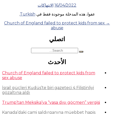
16/04/2022
الانتهاكات
عفوا، هذه المدخلة موجودة فقط في
Turkish
.
Posts
Church of England failed to protect kids from sex
→
abuse
navigation
اتصلي
Search
for:
الأحدث
Church of England failed to protect kids from
sex abuse
İsrail güçleri Kudüs’te biri gazeteci 4 Filistinliyi
gözaltına aldı
Trump’tan Meksika’ya “yasa dışı göçmen” vergisi
Kanada’daki cami saldırganına müebbet hapis