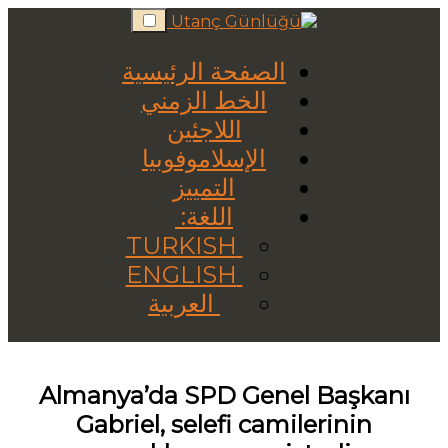
Skip
to
content
الصفحة الرئيسية
الخط الزمني
اللاجئين
الإسلاموفوبيا
التمييز
اللغة:
TURKISH
ENGLISH
العربية
Almanya’da SPD Genel Başkanı
Gabriel, selefi camilerinin