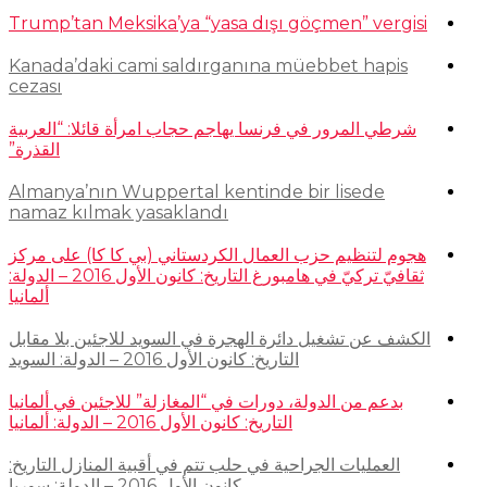
Trump’tan Meksika’ya “yasa dışı göçmen” vergisi
Kanada’daki cami saldırganına müebbet hapis
cezası
شرطي المرور في فرنسا يهاجم حجاب امرأة قائلا: “العربية
القذرة”
Almanya’nın Wuppertal kentinde bir lisede
namaz kılmak yasaklandı
هجوم لتنظيم حزب العمال الكردستاني (بي كا كا) على مركز
ثقافيّ تركيّ في هامبورغ التاريخ: كانون الأول 2016 – الدولة:
ألمانيا
الكشف عن تشغيل دائرة الهجرة في السويد للاجئين بلا مقابل
التاريخ: كانون الأول 2016 – الدولة: السويد
بدعم من الدولة، دورات في “المغازلة” للاجئين في ألمانيا
التاريخ: كانون الأول 2016 – الدولة: ألمانيا
العمليات الجراحية في حلب تتم في أقبية المنازل التاريخ:
كانون الأول 2016 – الدولة: سوريا