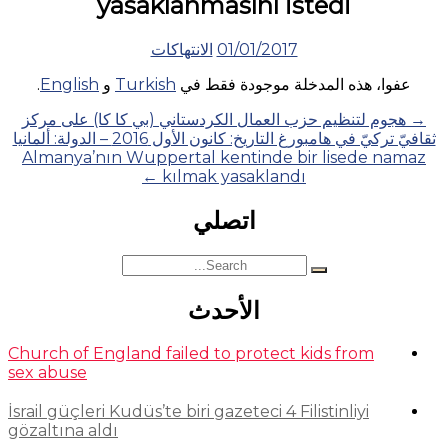
yasaklanmasını istedi
01/01/2017
الانتهاكات
عفوا، هذه المدخلة موجودة فقط في
Turkish
و
English
.
Posts
→
هجوم لتنظيم حزب العمال الكردستاني (بي كا كا) على مركز
ثقافيّ تركيّ في هامبورغ التاريخ: كانون الأول 2016 – الدولة: ألمانيا
navigation
Almanya’nın Wuppertal kentinde bir lisede namaz
←
kılmak yasaklandı
اتصلي
Search
for:
الأحدث
Church of England failed to protect kids from
sex abuse
İsrail güçleri Kudüs’te biri gazeteci 4 Filistinliyi
gözaltına aldı