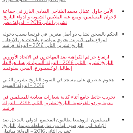
الأمن حاول اغتيال محمد البلتاجي القيادي البارز في جماعة
الإخوان المسلمين، ومنع عنه الملابس الشتوية والدواء التاريخ:
تشرين الثاني 2016 – الدولة: مصر
الحكم بالسجن لشاب ذو أصل مغربي في فرنسا بسبب دخوله
لموقع على الانترنت يحتوي مواضيع وأبحاث عن الإرهاب
التاريخ: تشرين الثاني 2016 – الدولة: فرنسا
ارتفاع جرائم الكراهية ضد المهاجرين في الاتحاد الأوروبي
التاريخ: تشرين الثاني 2016 – الدولة: ألمانيا، فرنسا، هولاندا،
إيطاليا، لوكسمبورغ، المجر، سلوفينيا
هجوم عنصري على مسجد في السويد التاريخ: تشرين الثاني
2016 – الدولة: السويد
تخريب حائط جامع أثناء كتابة شعارات معادية للمسلمين في
مدينة بوردو الفرنسية. التاريخ: تشرين الثاني 2016 – الدولة:
فرنسا
المسلمون الروهينغا يطالبون المجتمع الدولي بالتدخل ضد
الإبادة التي يتعرضون لها من قبل سلطة ميانمار التاريخ:
تشرين الثاني 2016 – الدولة: ميانمار