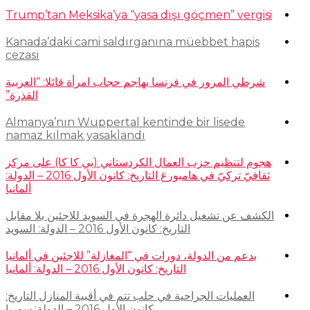
Trump’tan Meksika’ya “yasa dışı göçmen” vergisi
Kanada’daki cami saldırganına müebbet hapis
cezası
شرطي المرور في فرنسا يهاجم حجاب امرأة قائلا: “العربية
القذرة”
Almanya’nın Wuppertal kentinde bir lisede
namaz kılmak yasaklandı
هجوم لتنظيم حزب العمال الكردستاني (بي كا كا) على مركز
ثقافيّ تركيّ في هامبورغ التاريخ: كانون الأول 2016 – الدولة:
ألمانيا
الكشف عن تشغيل دائرة الهجرة في السويد للاجئين بلا مقابل
التاريخ: كانون الأول 2016 – الدولة: السويد
بدعم من الدولة، دورات في “المغازلة” للاجئين في ألمانيا
التاريخ: كانون الأول 2016 – الدولة: ألمانيا
العمليات الجراحية في حلب تتم في أقبية المنازل التاريخ:
كانون الأول 2016 – الدولة: سوريا