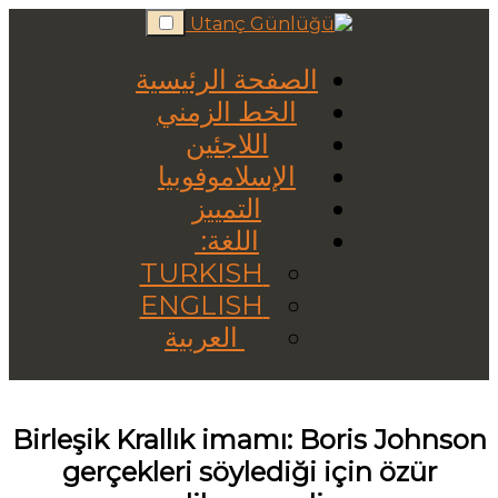
Skip
to
content
الصفحة الرئيسية
الخط الزمني
اللاجئين
الإسلاموفوبيا
التمييز
اللغة:
TURKISH
ENGLISH
العربية
Birleşik Krallık imamı: Boris Johnson
gerçekleri söylediği için özür