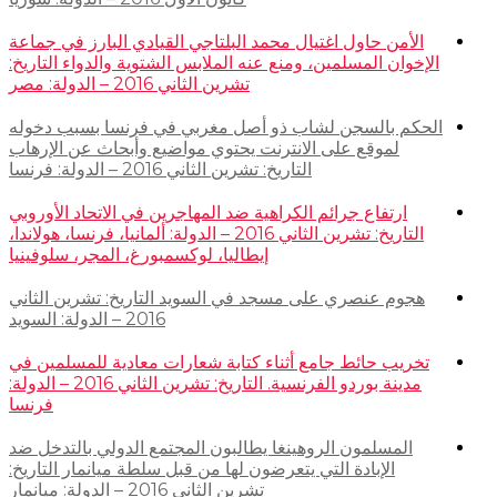
الأمن حاول اغتيال محمد البلتاجي القيادي البارز في جماعة
الإخوان المسلمين، ومنع عنه الملابس الشتوية والدواء التاريخ:
تشرين الثاني 2016 – الدولة: مصر
الحكم بالسجن لشاب ذو أصل مغربي في فرنسا بسبب دخوله
لموقع على الانترنت يحتوي مواضيع وأبحاث عن الإرهاب
التاريخ: تشرين الثاني 2016 – الدولة: فرنسا
ارتفاع جرائم الكراهية ضد المهاجرين في الاتحاد الأوروبي
التاريخ: تشرين الثاني 2016 – الدولة: ألمانيا، فرنسا، هولاندا،
إيطاليا، لوكسمبورغ، المجر، سلوفينيا
هجوم عنصري على مسجد في السويد التاريخ: تشرين الثاني
2016 – الدولة: السويد
تخريب حائط جامع أثناء كتابة شعارات معادية للمسلمين في
مدينة بوردو الفرنسية. التاريخ: تشرين الثاني 2016 – الدولة:
فرنسا
المسلمون الروهينغا يطالبون المجتمع الدولي بالتدخل ضد
الإبادة التي يتعرضون لها من قبل سلطة ميانمار التاريخ:
تشرين الثاني 2016 – الدولة: ميانمار