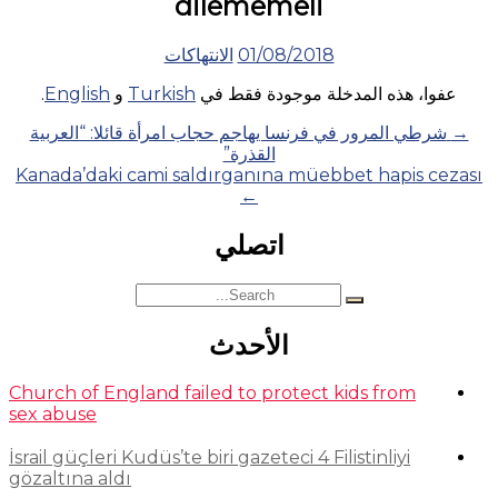
dilememeli
01/08/2018
الانتهاكات
عفوا، هذه المدخلة موجودة فقط في
Turkish
و
English
.
Posts
→
شرطي المرور في فرنسا يهاجم حجاب امرأة قائلا: “العربية
القذرة”
navigation
Kanada’daki cami saldırganına müebbet hapis cezası
←
اتصلي
Search
for:
الأحدث
Church of England failed to protect kids from
sex abuse
İsrail güçleri Kudüs’te biri gazeteci 4 Filistinliyi
gözaltına aldı