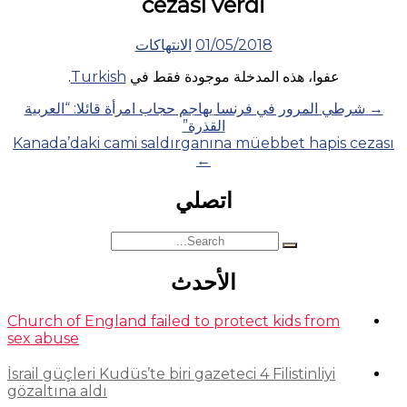
cezası verdi
01/05/2018
الانتهاكات
عفوا، هذه المدخلة موجودة فقط في
Turkish
.
Posts
→
شرطي المرور في فرنسا يهاجم حجاب امرأة قائلا: “العربية
القذرة”
navigation
Kanada’daki cami saldırganına müebbet hapis cezası
←
اتصلي
Search
for:
الأحدث
Church of England failed to protect kids from
sex abuse
İsrail güçleri Kudüs’te biri gazeteci 4 Filistinliyi
gözaltına aldı