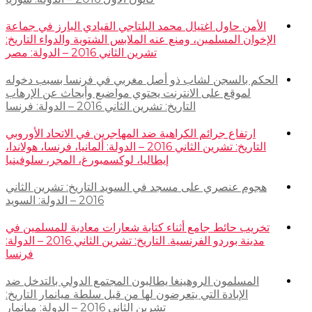
الأمن حاول اغتيال محمد البلتاجي القيادي البارز في جماعة
الإخوان المسلمين، ومنع عنه الملابس الشتوية والدواء التاريخ:
تشرين الثاني 2016 – الدولة: مصر
الحكم بالسجن لشاب ذو أصل مغربي في فرنسا بسبب دخوله
لموقع على الانترنت يحتوي مواضيع وأبحاث عن الإرهاب
التاريخ: تشرين الثاني 2016 – الدولة: فرنسا
ارتفاع جرائم الكراهية ضد المهاجرين في الاتحاد الأوروبي
التاريخ: تشرين الثاني 2016 – الدولة: ألمانيا، فرنسا، هولاندا،
إيطاليا، لوكسمبورغ، المجر، سلوفينيا
هجوم عنصري على مسجد في السويد التاريخ: تشرين الثاني
2016 – الدولة: السويد
تخريب حائط جامع أثناء كتابة شعارات معادية للمسلمين في
مدينة بوردو الفرنسية. التاريخ: تشرين الثاني 2016 – الدولة:
فرنسا
المسلمون الروهينغا يطالبون المجتمع الدولي بالتدخل ضد
الإبادة التي يتعرضون لها من قبل سلطة ميانمار التاريخ:
تشرين الثاني 2016 – الدولة: ميانمار