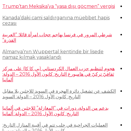
Trump’tan Meksika’ya “yasa dışı göçmen” vergisi
Kanada’daki cami saldırganına müebbet hapis
cezası
شرطي المرور في فرنسا يهاجم حجاب امرأة قائلا: “العربية
القذرة”
Almanya’nın Wuppertal kentinde bir lisede
namaz kılmak yasaklandı
هجوم لتنظيم حزب العمال الكردستاني (بي كا كا) على مركز
ثقافيّ تركيّ في هامبورغ التاريخ: كانون الأول 2016 – الدولة:
ألمانيا
الكشف عن تشغيل دائرة الهجرة في السويد للاجئين بلا مقابل
التاريخ: كانون الأول 2016 – الدولة: السويد
بدعم من الدولة، دورات في “المغازلة” للاجئين في ألمانيا
التاريخ: كانون الأول 2016 – الدولة: ألمانيا
العمليات الجراحية في حلب تتم في أقبية المنازل التاريخ:
كانون الأول 2016 – الدولة: سوريا