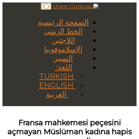
Skip
to
content
الصفحة الرئيسية
الخط الزمني
اللاجئين
الإسلاموفوبيا
التمييز
اللغة:
TURKISH
ENGLISH
العربية
Fransa mahkemesi peçesini
açmayan Müslüman kadına hapis