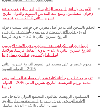
الأمن حاول اغتيال محمد البلتاجي القيادي البارز في جماعة
الإخوان المسلمين، ومنع عنه الملابس الشتوية والدواء التاريخ:
تشرين الثاني 2016 – الدولة: مصر
الحكم بالسجن لشاب ذو أصل مغربي في فرنسا بسبب دخوله
لموقع على الانترنت يحتوي مواضيع وأبحاث عن الإرهاب
التاريخ: تشرين الثاني 2016 – الدولة: فرنسا
ارتفاع جرائم الكراهية ضد المهاجرين في الاتحاد الأوروبي
التاريخ: تشرين الثاني 2016 – الدولة: ألمانيا، فرنسا، هولاندا،
إيطاليا، لوكسمبورغ، المجر، سلوفينيا
هجوم عنصري على مسجد في السويد التاريخ: تشرين الثاني
2016 – الدولة: السويد
تخريب حائط جامع أثناء كتابة شعارات معادية للمسلمين في
مدينة بوردو الفرنسية. التاريخ: تشرين الثاني 2016 – الدولة:
فرنسا
المسلمون الروهينغا يطالبون المجتمع الدولي بالتدخل ضد
الإبادة التي يتعرضون لها من قبل سلطة ميانمار التاريخ:
تشرين الثاني 2016 – الدولة: ميانمار