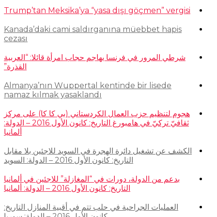
Trump’tan Meksika’ya “yasa dışı göçmen” vergisi
Kanada’daki cami saldırganına müebbet hapis
cezası
شرطي المرور في فرنسا يهاجم حجاب امرأة قائلا: “العربية
القذرة”
Almanya’nın Wuppertal kentinde bir lisede
namaz kılmak yasaklandı
هجوم لتنظيم حزب العمال الكردستاني (بي كا كا) على مركز
ثقافيّ تركيّ في هامبورغ التاريخ: كانون الأول 2016 – الدولة:
ألمانيا
الكشف عن تشغيل دائرة الهجرة في السويد للاجئين بلا مقابل
التاريخ: كانون الأول 2016 – الدولة: السويد
بدعم من الدولة، دورات في “المغازلة” للاجئين في ألمانيا
التاريخ: كانون الأول 2016 – الدولة: ألمانيا
العمليات الجراحية في حلب تتم في أقبية المنازل التاريخ:
كانون الأول 2016 – الدولة: سوريا