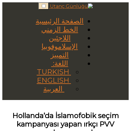
Skip
to
content
الصفحة الرئيسية
الخط الزمني
اللاجئين
الإسلاموفوبيا
التمييز
اللغة:
TURKISH
ENGLISH
العربية
Hollanda’da İslamofobik seçim
kampanyası yapan ırkçı PVV