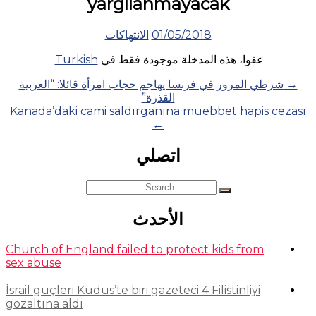
yargılanmayacak
01/05/2018
الانتهاكات
عفوا، هذه المدخلة موجودة فقط في
Turkish
.
Posts
→
شرطي المرور في فرنسا يهاجم حجاب امرأة قائلا: “العربية
القذرة”
navigation
Kanada’daki cami saldırganına müebbet hapis cezası
←
اتصلي
Search
for:
الأحدث
Church of England failed to protect kids from
sex abuse
İsrail güçleri Kudüs’te biri gazeteci 4 Filistinliyi
gözaltına aldı