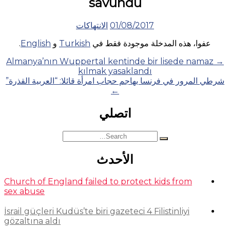
savundu
01/08/2017
الانتهاكات
عفوا، هذه المدخلة موجودة فقط في
Turkish
و
English
.
Posts
Almanya’nın Wuppertal kentinde bir lisede namaz
→
kılmak yasaklandı
navigation
شرطي المرور في فرنسا يهاجم حجاب امرأة قائلا: “العربية القذرة”
←
اتصلي
Search
for:
الأحدث
Church of England failed to protect kids from
sex abuse
İsrail güçleri Kudüs’te biri gazeteci 4 Filistinliyi
gözaltına aldı