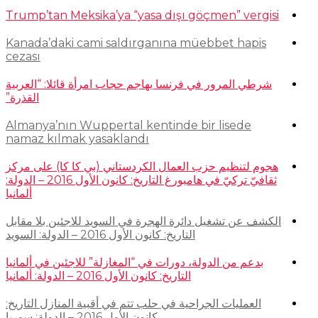
Trump’tan Meksika’ya “yasa dışı göçmen” vergisi
Kanada’daki cami saldırganına müebbet hapis
cezası
شرطي المرور في فرنسا يهاجم حجاب امرأة قائلا: “العربية
القذرة”
Almanya’nın Wuppertal kentinde bir lisede
namaz kılmak yasaklandı
هجوم لتنظيم حزب العمال الكردستاني (بي كا كا) على مركز
ثقافيّ تركيّ في هامبورغ التاريخ: كانون الأول 2016 – الدولة:
ألمانيا
الكشف عن تشغيل دائرة الهجرة في السويد للاجئين بلا مقابل
التاريخ: كانون الأول 2016 – الدولة: السويد
بدعم من الدولة، دورات في “المغازلة” للاجئين في ألمانيا
التاريخ: كانون الأول 2016 – الدولة: ألمانيا
العمليات الجراحية في حلب تتم في أقبية المنازل التاريخ:
كانون الأول 2016 – الدولة: سوريا