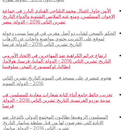
الأمن حاول اغتيال محمد البلتاجي القيادي البارز في جماعة
الإخوان المسلمين، ومنع عنه الملابس الشتوية والدواء التاريخ:
تشرين الثاني 2016 – الدولة: مصر
الحكم بالسجن لشاب ذو أصل مغربي في فرنسا بسبب دخوله
لموقع على الانترنت يحتوي مواضيع وأبحاث عن الإرهاب
التاريخ: تشرين الثاني 2016 – الدولة: فرنسا
ارتفاع جرائم الكراهية ضد المهاجرين في الاتحاد الأوروبي
التاريخ: تشرين الثاني 2016 – الدولة: ألمانيا، فرنسا، هولاندا،
إيطاليا، لوكسمبورغ، المجر، سلوفينيا
هجوم عنصري على مسجد في السويد التاريخ: تشرين الثاني
2016 – الدولة: السويد
تخريب حائط جامع أثناء كتابة شعارات معادية للمسلمين في
مدينة بوردو الفرنسية. التاريخ: تشرين الثاني 2016 – الدولة:
فرنسا
المسلمون الروهينغا يطالبون المجتمع الدولي بالتدخل ضد
الإبادة التي يتعرضون لها من قبل سلطة ميانمار التاريخ:
تشرين الثاني 2016 – الدولة: ميانمار