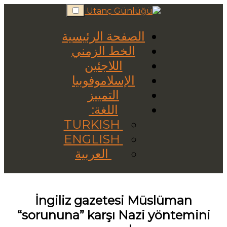
Skip
to
content
الصفحة الرئيسية
الخط الزمني
اللاجئين
الإسلاموفوبيا
التمييز
اللغة:
TURKISH
ENGLISH
العربية
İngiliz gazetesi Müslüman
“sorununa” karşı Nazi yöntemini