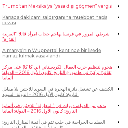
Trump’tan Meksika’ya “yasa dışı göçmen” vergisi
Kanada’daki cami saldırganına müebbet hapis
cezası
شرطي المرور في فرنسا يهاجم حجاب امرأة قائلا: “العربية
القذرة”
Almanya’nın Wuppertal kentinde bir lisede
namaz kılmak yasaklandı
هجوم لتنظيم حزب العمال الكردستاني (بي كا كا) على مركز
ثقافيّ تركيّ في هامبورغ التاريخ: كانون الأول 2016 – الدولة:
ألمانيا
الكشف عن تشغيل دائرة الهجرة في السويد للاجئين بلا مقابل
التاريخ: كانون الأول 2016 – الدولة: السويد
بدعم من الدولة، دورات في “المغازلة” للاجئين في ألمانيا
التاريخ: كانون الأول 2016 – الدولة: ألمانيا
العمليات الجراحية في حلب تتم في أقبية المنازل التاريخ:
كانون الأول 2016 – الدولة: سوريا