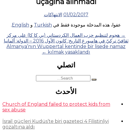
uçağına alınmadı
01/02/2017
الانتهاكات
عفوا، هذه المدخلة موجودة فقط في
Turkish
و
English
.
Posts
→
هجوم لتنظيم حزب العمال الكردستاني (بي كا كا) على مركز
ثقافيّ تركيّ في هامبورغ التاريخ: كانون الأول 2016 – الدولة: ألمانيا
navigation
Almanya’nın Wuppertal kentinde bir lisede namaz
←
kılmak yasaklandı
اتصلي
Search
for:
الأحدث
Church of England failed to protect kids from
sex abuse
İsrail güçleri Kudüs’te biri gazeteci 4 Filistinliyi
gözaltına aldı