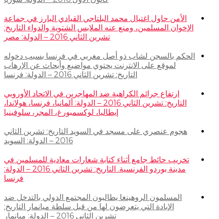
الأمن حاول اغتيال محمد البلتاجي القيادي البارز في جماعة
الإخوان المسلمين، ومنع عنه الملابس الشتوية والدواء التاريخ:
تشرين الثاني 2016 – الدولة: مصر
الحكم بالسجن لشاب ذو أصل مغربي في فرنسا بسبب دخوله
لموقع على الانترنت يحتوي مواضيع وأبحاث عن الإرهاب
التاريخ: تشرين الثاني 2016 – الدولة: فرنسا
ارتفاع جرائم الكراهية ضد المهاجرين في الاتحاد الأوروبي
التاريخ: تشرين الثاني 2016 – الدولة: ألمانيا، فرنسا، هولاندا،
إيطاليا، لوكسمبورغ، المجر، سلوفينيا
هجوم عنصري على مسجد في السويد التاريخ: تشرين الثاني
2016 – الدولة: السويد
تخريب حائط جامع أثناء كتابة شعارات معادية للمسلمين في
مدينة بوردو الفرنسية. التاريخ: تشرين الثاني 2016 – الدولة:
فرنسا
المسلمون الروهينغا يطالبون المجتمع الدولي بالتدخل ضد
الإبادة التي يتعرضون لها من قبل سلطة ميانمار التاريخ:
تشرين الثاني 2016 – الدولة: ميانمار