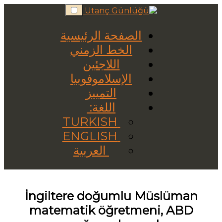
Skip
to
content
الصفحة الرئيسية
الخط الزمني
اللاجئين
الإسلاموفوبيا
التمييز
اللغة:
TURKISH
ENGLISH
العربية
İngiltere doğumlu Müslüman
matematik öğretmeni, ABD