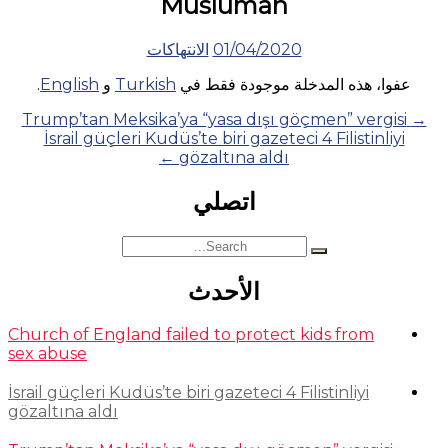
Müslüman
01/04/2020
الانتهاكات
عفوا، هذه المدخلة موجودة فقط في
Turkish
و
English
.
Posts
Trump’tan Meksika’ya “yasa dışı göçmen” vergisi
→
İsrail güçleri Kudüs’te biri gazeteci 4 Filistinliyi
navigation
←
gözaltına aldı
اتصلي
Search
for:
الأحدث
Church of England failed to protect kids from
sex abuse
İsrail güçleri Kudüs’te biri gazeteci 4 Filistinliyi
gözaltına aldı