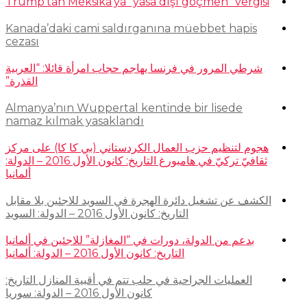
Trump’tan Meksika’ya “yasa dışı göçmen” vergisi
Kanada’daki cami saldırganına müebbet hapis
cezası
شرطي المرور في فرنسا يهاجم حجاب امرأة قائلا: “العربية
القذرة”
Almanya’nın Wuppertal kentinde bir lisede
namaz kılmak yasaklandı
هجوم لتنظيم حزب العمال الكردستاني (بي كا كا) على مركز
ثقافيّ تركيّ في هامبورغ التاريخ: كانون الأول 2016 – الدولة:
ألمانيا
الكشف عن تشغيل دائرة الهجرة في السويد للاجئين بلا مقابل
التاريخ: كانون الأول 2016 – الدولة: السويد
بدعم من الدولة، دورات في “المغازلة” للاجئين في ألمانيا
التاريخ: كانون الأول 2016 – الدولة: ألمانيا
العمليات الجراحية في حلب تتم في أقبية المنازل التاريخ:
كانون الأول 2016 – الدولة: سوريا