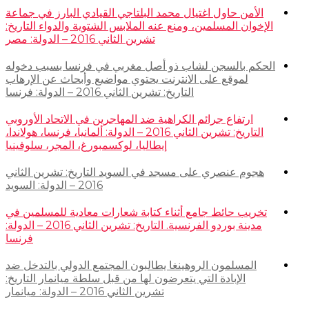
الأمن حاول اغتيال محمد البلتاجي القيادي البارز في جماعة
الإخوان المسلمين، ومنع عنه الملابس الشتوية والدواء التاريخ:
تشرين الثاني 2016 – الدولة: مصر
الحكم بالسجن لشاب ذو أصل مغربي في فرنسا بسبب دخوله
لموقع على الانترنت يحتوي مواضيع وأبحاث عن الإرهاب
التاريخ: تشرين الثاني 2016 – الدولة: فرنسا
ارتفاع جرائم الكراهية ضد المهاجرين في الاتحاد الأوروبي
التاريخ: تشرين الثاني 2016 – الدولة: ألمانيا، فرنسا، هولاندا،
إيطاليا، لوكسمبورغ، المجر، سلوفينيا
هجوم عنصري على مسجد في السويد التاريخ: تشرين الثاني
2016 – الدولة: السويد
تخريب حائط جامع أثناء كتابة شعارات معادية للمسلمين في
مدينة بوردو الفرنسية. التاريخ: تشرين الثاني 2016 – الدولة:
فرنسا
المسلمون الروهينغا يطالبون المجتمع الدولي بالتدخل ضد
الإبادة التي يتعرضون لها من قبل سلطة ميانمار التاريخ:
تشرين الثاني 2016 – الدولة: ميانمار