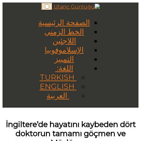
Skip
to
content
الصفحة الرئيسية
الخط الزمني
اللاجئين
الإسلاموفوبيا
التمييز
اللغة:
TURKISH
ENGLISH
العربية
İngiltere’de hayatını kaybeden dört
doktorun tamamı göçmen ve