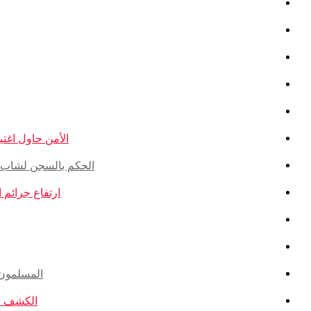
الأمن حاول اغتيال
الحكم بالسجن لشاب ذو أ
ارتفاع جرائم الكراهية ضد ال
المسلمون ال
الكشف عن ا