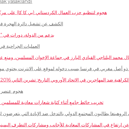
mak yasaklandı
هجوم لتنظيم حزب العمال الكردستاني (بي كا كا) على مركز ثقافيّ تركيّ 
الكشف عن تشغيل دائرة الهجرة في السويد للاج
بدعم من الدولة، دورات في “المغازلة” لل
العمليات الجراحية في حلب تتم
 محمد البلتاجي القيادي البارز في جماعة الإخوان المسلمين، ومنع عنه الملابس الش
صل مغربي في فرنسا بسبب دخوله لموقع على الانترنت يحتوي مواضيع وأبحاث عن ال
مهاجرين في الاتحاد الأوروبي التاريخ: تشرين الثاني 2016 – الدولة: ألمانيا، فرنسا، هولاندا، إيطاليا، لوكسمبورغ، المجر، سلوفينيا
هجوم عنصري على م
تخريب حائط جامع أثناء كتابة شعارات معادية للمسلمين في مدينة بوردو
روهينغا يطالبون المجتمع الدولي بالتدخل ضد الإبادة التي يتعرضون لها من قبل سلطة 
رتفاع في المشاركات المعادية للأجانب ومشاركات التطرف اليميني على الانترنت في أ