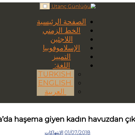
Skip
to
content
الصفحة الرئيسية
الخط الزمني
اللاجئين
الإسلاموفوبيا
التمييز
اللغة:
TURKISH
ENGLISH
العربية
ya’da haşema giyen kadın havuzdan çıka
01/07/2018
الانتهاكات