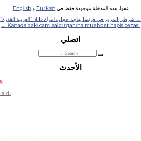
عفوا، هذه المدخلة موجودة فقط في
Turkish
و
English
.
→
شرطي المرور في فرنسا يهاجم حجاب امرأة قائلا: “العربية القذرة”
←
Kanada’daki cami saldırganına müebbet hapis cezası
اتصلي
Search
for:
الأحدث
se
 aldı