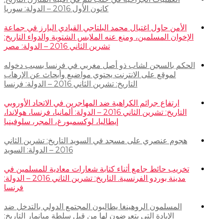
كانون الأول 2016 – الدولة: سوريا
الأمن حاول اغتيال محمد البلتاجي القيادي البارز في جماعة
الإخوان المسلمين، ومنع عنه الملابس الشتوية والدواء التاريخ:
تشرين الثاني 2016 – الدولة: مصر
الحكم بالسجن لشاب ذو أصل مغربي في فرنسا بسبب دخوله
لموقع على الانترنت يحتوي مواضيع وأبحاث عن الإرهاب
التاريخ: تشرين الثاني 2016 – الدولة: فرنسا
ارتفاع جرائم الكراهية ضد المهاجرين في الاتحاد الأوروبي
التاريخ: تشرين الثاني 2016 – الدولة: ألمانيا، فرنسا، هولاندا،
إيطاليا، لوكسمبورغ، المجر، سلوفينيا
هجوم عنصري على مسجد في السويد التاريخ: تشرين الثاني
2016 – الدولة: السويد
تخريب حائط جامع أثناء كتابة شعارات معادية للمسلمين في
مدينة بوردو الفرنسية. التاريخ: تشرين الثاني 2016 – الدولة:
فرنسا
المسلمون الروهينغا يطالبون المجتمع الدولي بالتدخل ضد
الإبادة التي يتعرضون لها من قبل سلطة ميانمار التاريخ: