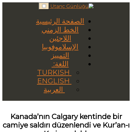
Skip
to
content
الصفحة الرئيسية
الخط الزمني
اللاجئين
الإسلاموفوبيا
التمييز
اللغة:
TURKISH
ENGLISH
العربية
Kanada’nın Calgary kentinde bir
camiye saldırı düzenlendi ve Kur’an-ı