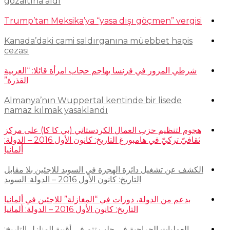
gözaltına aldı
Trump’tan Meksika’ya “yasa dışı göçmen” vergisi
Kanada’daki cami saldırganına müebbet hapis
cezası
شرطي المرور في فرنسا يهاجم حجاب امرأة قائلا: “العربية
القذرة”
Almanya’nın Wuppertal kentinde bir lisede
namaz kılmak yasaklandı
هجوم لتنظيم حزب العمال الكردستاني (بي كا كا) على مركز
ثقافيّ تركيّ في هامبورغ التاريخ: كانون الأول 2016 – الدولة:
ألمانيا
الكشف عن تشغيل دائرة الهجرة في السويد للاجئين بلا مقابل
التاريخ: كانون الأول 2016 – الدولة: السويد
بدعم من الدولة، دورات في “المغازلة” للاجئين في ألمانيا
التاريخ: كانون الأول 2016 – الدولة: ألمانيا
العمليات الجراحية في حلب تتم في أقبية المنازل التاريخ: