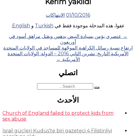
Kerim yakıldı
01/10/2016
الانتهاكات
عفوا، هذه المدخلة موجودة فقط في
Turkish
و
English
.
Posts
→
عنصري يؤمن بسيادة البيض يدهس ويقتل مراهق أسود في
أوريغون
navigation
ارتفاع نسبة رسائل الكراهية الموجّهة للمساجد في الولايات المتحدة
الأمريكية التاريخ: تشرين الثاني 2016 – الدولة: الولايات المتحدة
الأمريكية
←
اتصلي
Search
for:
الأحدث
Church of England failed to protect kids from
sex abuse
İsrail güçleri Kudüs’te biri gazeteci 4 Filistinliyi