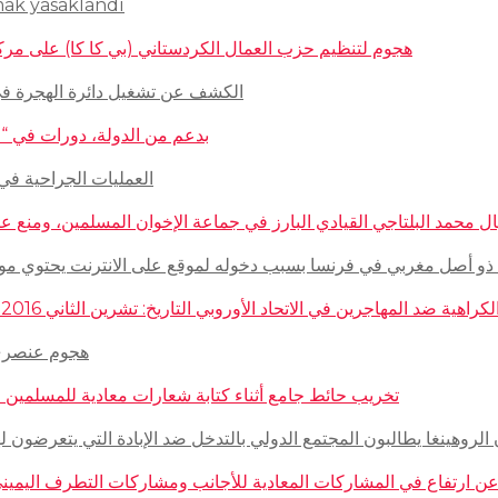
mak yasaklandı
هجوم لتنظيم حزب العمال الكردستاني (بي كا كا) على مركز ثقافيّ تركيّ 
الكشف عن تشغيل دائرة الهجرة في السويد للاج
بدعم من الدولة، دورات في “المغازلة” لل
العمليات الجراحية في حلب تتم
 محمد البلتاجي القيادي البارز في جماعة الإخوان المسلمين، ومنع عنه الملابس الش
صل مغربي في فرنسا بسبب دخوله لموقع على الانترنت يحتوي مواضيع وأبحاث عن ال
مهاجرين في الاتحاد الأوروبي التاريخ: تشرين الثاني 2016 – الدولة: ألمانيا، فرنسا، هولاندا، إيطاليا، لوكسمبورغ، المجر، سلوفينيا
هجوم عنصري على م
تخريب حائط جامع أثناء كتابة شعارات معادية للمسلمين في مدينة بوردو
روهينغا يطالبون المجتمع الدولي بالتدخل ضد الإبادة التي يتعرضون لها من قبل سلطة 
رتفاع في المشاركات المعادية للأجانب ومشاركات التطرف اليميني على الانترنت في أ