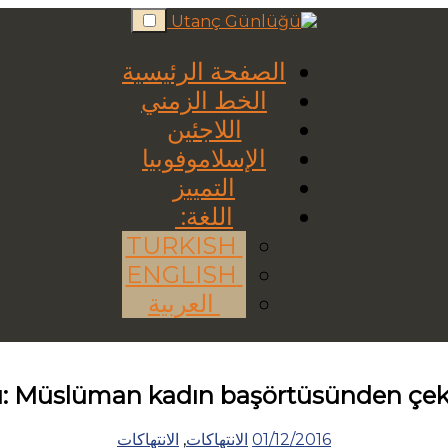
Skip
to
content
الصفحة الرئيسية
الخط الزمني
اللاجئين
الإسلاموفوبيا
التمييز
اللغة:
TURKISH
ENGLISH
العربية
ı: Müslüman kadın başörtüsünden çeki
01/12/2016
الانتهاكات
,
الانتهاكات