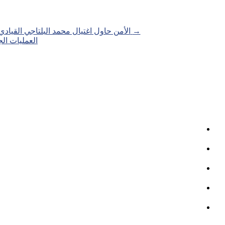
Posts
→
الأمن حاول اغتيال محمد البلتاجي القيادي البار
العمليات الجراح
navigation