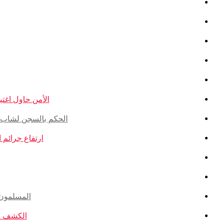
الأمن حاول اغتيال
الحكم بالسجن لشاب ذو أ
ارتفاع جرائم الكراهية ضد ال
المسلمون ال
الكشف عن ا